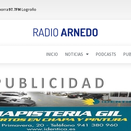
horra
97.7FM
Logroño
INICIO
NOTICIAS
PODCASTS
PUB