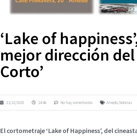
‘Lake of happiness’
mejor dirección del
Corto’
21/12/2020
14:46
No hay comentarios
Arnedo
,
Noticias
El cortometraje ‘Lake of Happiness', del cineast