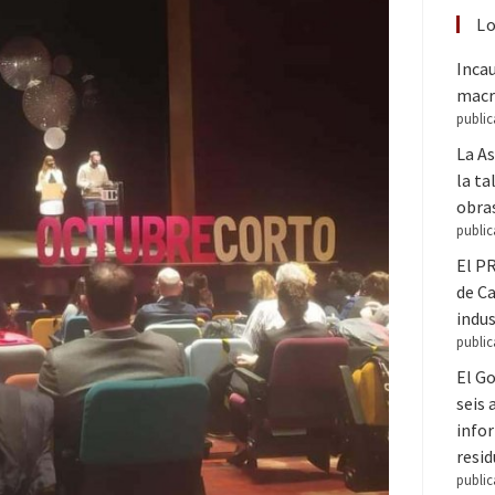
Lo
Inca
macr
public
La A
la ta
obra
public
El PR
de C
indus
public
El Go
seis
infor
resi
public