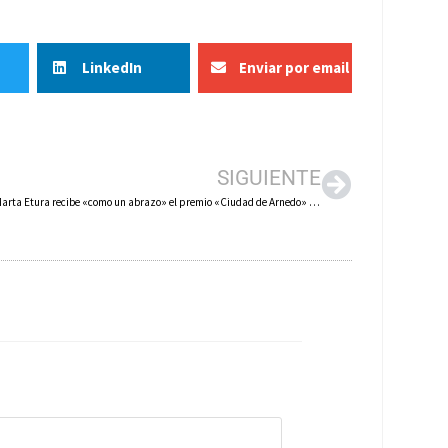
LinkedIn
Enviar por email
SIGUIENTE
La actriz Marta Etura recibe «como un abrazo» el premio «Ciudad de Arnedo» del festival de cine ‘Octubre Corto’