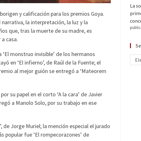
La so
borigen y calificación para los premios Goya.
prime
conce
arrativa, la interpretación, la luz y la
public
años que, tras la muerte de su madre, es
 a casa.
Se
a ‘El monstruo invisible’ de los hermanos
El
yó en ‘El infierno’, de Raúl de la Fuente; el
premio al mejor guión se entregó a ‘Mateorem
por su papel en el corto ‘A la cara’ de Javier
regó a Manolo Solo, por su trabajo en ese
, de Jorge Muriel; la mención especial el jurado
más popular fue ‘El rompecorazones’ de