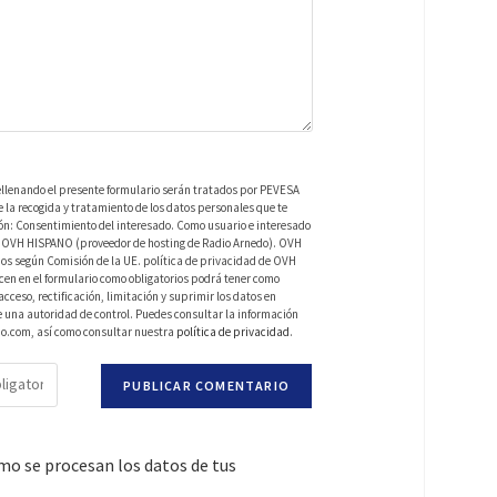
ellenando el presente formulario serán tratados por PEVESA
a recogida y tratamiento de los datos personales que te
ión: Consentimiento del interesado. Como usuario e interesado
 de OVH HISPANO (proveedor de hosting de Radio Arnedo). OVH
os según Comisión de la UE. política de privacidad de OVH
en en el formulario como obligatorios podrá tener como
ceso, rectificación, limitación y suprimir los datos en
una autoridad de control. Puedes consultar la información
do.com, así como consultar nuestra
política de privacidad
.
o se procesan los datos de tus