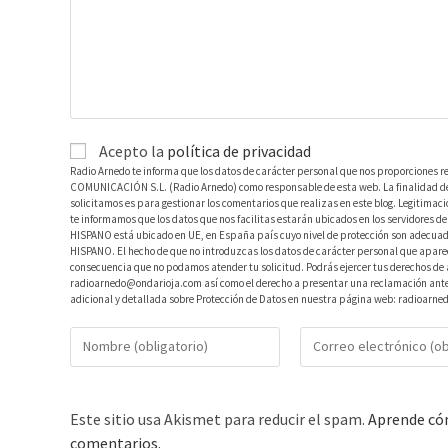
Acepto la
política de privacidad
Radio Arnedo te informa que los datos de carácter personal que nos proporciones r
COMUNICACIÓN S.L. (Radio Arnedo) como responsable de esta web. La finalidad de l
solicitamos es para gestionar los comentarios que realizas en este blog. Legitimac
te informamos que los datos que nos facilitas estarán ubicados en los servidores
HISPANO está ubicado en UE, en España país cuyo nivel de protección son adecuad
HISPANO. El hecho de que no introduzcas los datos de carácter personal que aparec
consecuencia que no podamos atender tu solicitud. Podrás ejercer tus derechos de ac
radioarnedo@ondarioja.com así como el derecho a presentar una reclamación ante 
adicional y detallada sobre Protección de Datos en nuestra página web: radioarne
Este sitio usa Akismet para reducir el spam.
Aprende cóm
comentarios.