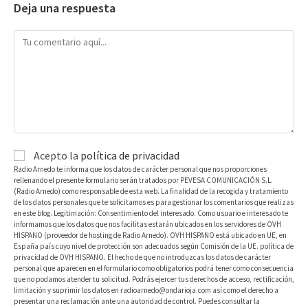
Deja una respuesta
Acepto la
política de privacidad
Radio Arnedo te informa que los datos de carácter personal que nos proporciones
rellenando el presente formulario serán tratados por PEVESA COMUNICACIÓN S.L.
(Radio Arnedo) como responsable de esta web. La finalidad de la recogida y tratamiento
de los datos personales que te solicitamos es para gestionar los comentarios que realizas
en este blog. Legitimación: Consentimiento del interesado. Como usuario e interesado te
informamos que los datos que nos facilitas estarán ubicados en los servidores de OVH
HISPANO (proveedor de hosting de Radio Arnedo). OVH HISPANO está ubicado en UE, en
España país cuyo nivel de protección son adecuados según Comisión de la UE. política de
privacidad de OVH HISPANO. El hecho de que no introduzcas los datos de carácter
personal que aparecen en el formulario como obligatorios podrá tener como consecuencia
que no podamos atender tu solicitud. Podrás ejercer tus derechos de acceso, rectificación,
limitación y suprimir los datos en radioarnedo@ondarioja.com así como el derecho a
presentar una reclamación ante una autoridad de control. Puedes consultar la