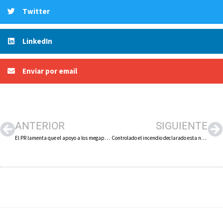
Twitter
LinkedIn
Enviar por email
ANTERIOR
SIGUIENTE
El PR lamenta que el apoyo a los megaparques eólicos provoque la pérdida de una inversión de 18 millones de euros en una nueva bodega en Alfaro
Controlado el incendio declarado esta noche en la ladera sur de la peña Isasa de Arnedo