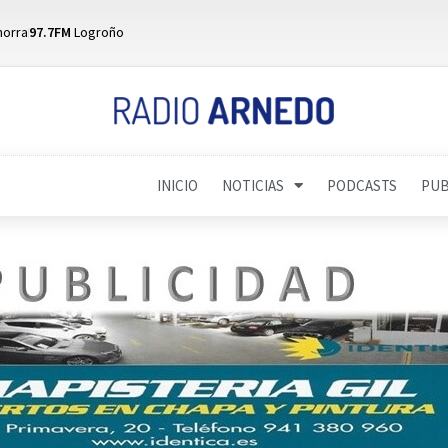
horra
97.7FM
Logroño
INICIO
NOTICIAS
PODCASTS
PUB