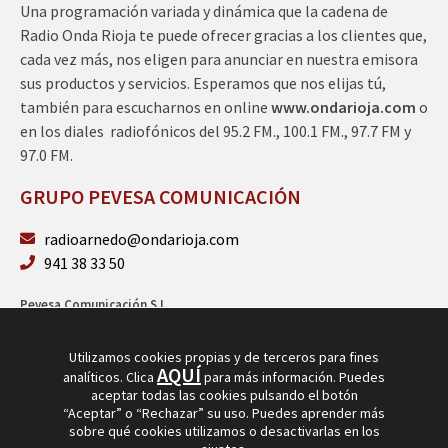
Una programación variada y dinámica que la cadena de
Radio Onda Rioja te puede ofrecer gracias a los clientes que,
cada vez más, nos eligen para anunciar en nuestra emisora
sus productos y servicios. Esperamos que nos elijas tú,
también para escucharnos en online
www.ondarioja.com
o
en los diales radiofónicos del 95.2 FM., 100.1 FM., 97.7 FM y
97.0 FM.
GRUPO PEVESA COMUNICACIÓN
radioarnedo@ondarioja.com
941 38 33 50
Pevesa Comunicación S.L.
Sto. Domingo 5, 3º 26580 Arnedo (La Rioja)
B26264101
Utilizamos cookies propias y de terceros para fines
AQUÍ
analíticos. Clica
para más información. Puedes
aceptar todas las cookies pulsando el botón
“Aceptar” o “Rechazar” su uso. Puedes aprender más
sobre qué cookies utilizamos o desactivarlas en los