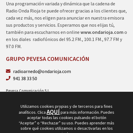
Una programación variada y dinámica que la cadena de
Radio Onda Rioja te puede ofrecer gracias a los clientes que,
cada vez más, nos eligen para anunciar en nuestra emisora
sus productos y servicios. Esperamos que nos elijas tú,
también para escucharnos en online
www.ondarioja.com
o
en los diales radiofónicos del 95.2 FM., 100.1 FM., 97.7 FM y
97.0 FM.
GRUPO PEVESA COMUNICACIÓN
radioarnedo@ondarioja.com
941 38 33 50
Pevesa Comunicación S.L.
Sto. Domingo 5, 3º 26580 Arnedo (La Rioja)
B26264101
Utilizamos cookies propias y de terceros para fines
AQUÍ
analíticos. Clica
para más información. Puedes
aceptar todas las cookies pulsando el botón
“Aceptar” o “Rechazar” su uso. Puedes aprender más
sobre qué cookies utilizamos o desactivarlas en los