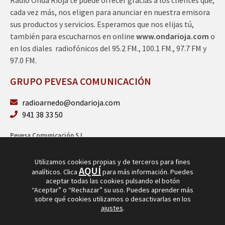
cada vez más, nos eligen para anunciar en nuestra emisora
sus productos y servicios. Esperamos que nos elijas tú,
también para escucharnos en online
www.ondarioja.com
o
en los diales radiofónicos del 95.2 FM., 100.1 FM., 97.7 FM y
97.0 FM.
GRUPO PEVESA COMUNICACIÓN
radioarnedo@ondarioja.com
941 38 33 50
Pevesa Comunicación S.L.
Sto. Domingo 5, 3º 26580 Arnedo (La Rioja)
B26264101
Utilizamos cookies propias y de terceros para fines
AQUÍ
analíticos. Clica
para más información. Puedes
aceptar todas las cookies pulsando el botón
“Aceptar” o “Rechazar” su uso. Puedes aprender más
sobre qué cookies utilizamos o desactivarlas en los
ajustes
.
© Copyright 2026
Radio Arnedo