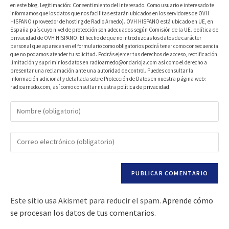
en este blog. Legitimación: Consentimiento del interesado. Como usuario e interesado te
informamos que los datos que nos facilitas estarán ubicados en los servidores de OVH
HISPANO (proveedor de hosting de Radio Arnedo). OVH HISPANO está ubicado en UE, en
España país cuyo nivel de protección son adecuados según Comisión de la UE. política de
privacidad de OVH HISPANO. El hecho de que no introduzcas los datos de carácter
personal que aparecen en el formulario como obligatorios podrá tener como consecuencia
que no podamos atender tu solicitud. Podrás ejercer tus derechos de acceso, rectificación,
limitación y suprimir los datos en radioarnedo@ondarioja.com así como el derecho a
presentar una reclamación ante una autoridad de control. Puedes consultar la
información adicional y detallada sobre Protección de Datos en nuestra página web:
radioarnedo.com, así como consultar nuestra
política de privacidad
.
Este sitio usa Akismet para reducir el spam.
Aprende cómo
se procesan los datos de tus comentarios.