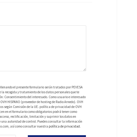
ellenando el presente formulario serán tratados por PEVESA
a recogida y tratamiento de los datos personales que te
ión: Consentimiento del interesado. Como usuario e interesado
 de OVH HISPANO (proveedor de hosting de Radio Arnedo). OVH
os según Comisión de la UE. política de privacidad de OVH
en en el formulario como obligatorios podrá tener como
ceso, rectificación, limitación y suprimir los datos en
una autoridad de control. Puedes consultar la información
do.com, así como consultar nuestra
política de privacidad
.