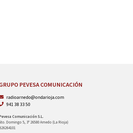
GRUPO PEVESA COMUNICACIÓN
radioarnedo@ondarioja.com
941 38 33 50
Pevesa Comunicación S.L.
Sto. Domingo 5, 3º 26580 Arnedo (La Rioja)
B26264101