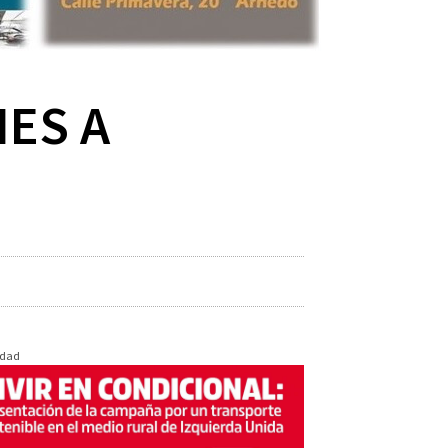
ES A
idad