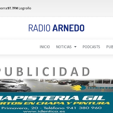
horra
97.7FM
Logroño
INICIO
NOTICIAS
PODCASTS
PUB