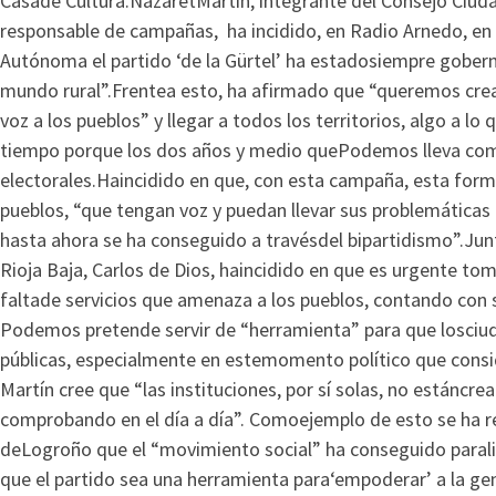
Casade Cultura.NazaretMartín, integrante del Consejo Ci
responsable de campañas, ha incidido, en Radio Arnedo, 
Autónoma el partido ‘de la Gürtel’ ha estadosiempre goberna
mundo rural”.Frentea esto, ha afirmado que “queremos cre
voz a los pueblos” y llegar a todos los territorios, algo a 
tiempo porque los dos años y medio quePodemos lleva como
electorales.Haincidido en que, con esta campaña, esta form
pueblos, “que tengan voz y puedan llevar sus problemáticas 
hasta ahora se ha conseguido a travésdel bipartidismo”.Ju
Rioja Baja, Carlos de Dios, haincidido en que es urgente tom
faltade servicios que amenaza a los pueblos, contando con
Podemos pretende servir de “herramienta” para que losciuda
públicas, especialmente en estemomento político que consi
Martín cree que “las instituciones, por sí solas, no estáncre
comprobando en el día a día”. Comoejemplo de esto se ha r
deLogroño que el “movimiento social” ha conseguido paral
que el partido sea una herramienta para‘empoderar’ a la gent