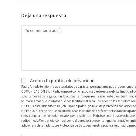
Deja una respuesta
Acepto la
política de privacidad
Radio Arnedo te informa que los datos de carácter personal que nos proporciones r
COMUNICACIÓN S.L. (Radio Arnedo) como responsable de esta web. La finalidad de l
solicitamos es para gestionar los comentarios que realizas en este blog. Legitimac
te informamos que los datos que nos facilitas estarán ubicados en los servidores
HISPANO está ubicado en UE, en España país cuyo nivel de protección son adecuad
HISPANO. El hecho de que no introduzcas los datos de carácter personal que aparec
consecuencia que no podamos atender tu solicitud. Podrás ejercer tus derechos de ac
radioarnedo@ondarioja.com así como el derecho a presentar una reclamación ante 
adicional y detallada sobre Protección de Datos en nuestra página web: radioarne