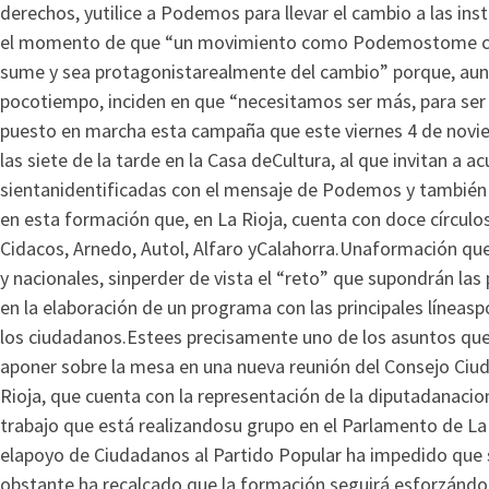
derechos, yutilice a Podemos para llevar el cambio a las ins
el momento de que “un movimiento como Podemostome car
sume y sea protagonistarealmente del cambio” porque, au
pocotiempo, inciden en que “necesitamos ser más, para ser
puesto en marcha esta campaña que este viernes 4 de novie
las siete de la tarde en la Casa deCultura, al que invitan a a
sientanidentificadas con el mensaje de Podemos y también
en esta formación que, en La Rioja, cuenta con doce círculos
Cidacos, Arnedo, Autol, Alfaro yCalahorra.Unaformación qu
y nacionales, sinperder de vista el “reto” que supondrán la
en la elaboración de un programa con las principales líneasp
los ciudadanos.Estees precisamente uno de los asuntos que
aponer sobre la mesa en una nueva reunión del Consejo C
Rioja, que cuenta con la representación de la diputadanacion
trabajo que está realizandosu grupo en el Parlamento de La R
elapoyo de Ciudadanos al Partido Popular ha impedido que 
obstante,ha recalcado que la formación seguirá esforzándo