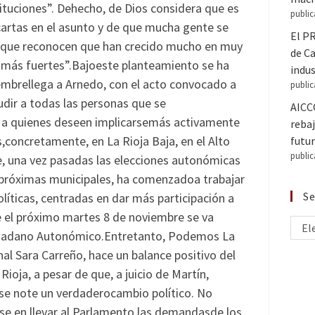
tituciones”. Dehecho, de Dios considera que es
public
tas en el asunto y de que mucha gente se
El PR
nque reconocen que han crecido mucho en muy
de C
 más fuertes”.Bajoeste planteamiento se ha
indus
mbrellega a Arnedo, con el acto convocado a
public
cudir a todas las personas que se
AICC
 a quienes deseen implicarsemás activamente
rebaj
,concretamente, en La Rioja Baja, en el Alto
futur
public
e, una vez pasadas las elecciones autonómicas
s próximas municipales, ha comenzadoa trabajar
Se
olíticas, centradas en dar más participación a
 el próximo martes 8 de noviembre se va
El
iudadano Autonómico.Entretanto, Podemos La
al Sara Carreño, hace un balance positivo del
ioja, a pesar de que, a juicio de Martín,
se note un verdaderocambio político. No
se en llevar al Parlamento las demandasde los