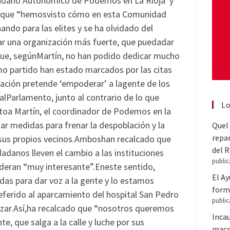
udadano Autonómico de Podemos en La Rioja y
en que “hemosvisto cómo en esta Comunidad
ndo para las elites y se ha olvidado del
ar una organización más fuerte, que puedadar
lo que, segúnMartín, no han podido dedicar mucho
 partido han estado marcados por las citas
ación pretende ‘empoderar’ a lagente de los
alParlamento, junto al contrario de lo que
Lo
ntoa Martín, el coordinador de Podemos en la
ar medidas para frenar la despoblación y la
Quel 
repar
 sus propios vecinos.Amboshan recalcado que
del 
danos lleven el cambio a las instituciones
public
deran “muy interesante”.Eneste sentido,
El A
adas para dar voz a la gente y lo estamos
forma
eferido al aparcamiento del hospital San Pedro
public
izar.Así,ha recalcado que “nosotros queremos
Inca
e, que salga a la calle y luche por sus
macr