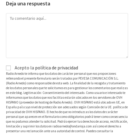
Deja una respuesta
Acepto la
política de privacidad
Radio Arnedo te informa que los datos de carácter personal que nos proporciones
rellenando el presente formulario serán tratados por PEVESA COMUNICACIÓN S.L.
(Radio Arnedo) como responsable de esta web. La finalidad de la recogida y tratamiento
de los datos personales que te solicitamos es para gestionar los comentarios que realizas
en este blog. Legitimación: Consentimiento del interesado. Como usuario e interesado te
informamos que los datos que nos facilitas estarán ubicados en los servidores de OVH
HISPANO (proveedor de hosting de Radio Arnedo). OVH HISPANO está ubicado en UE, en
España país cuyo nivel de protección son adecuados según Comisión de la UE. política de
privacidad de OVH HISPANO. El hecho de que no introduzcas los datos de carácter
personal que aparecen en el formulario como obligatorios podrá tener como consecuencia
que no podamos atender tu solicitud. Podrás ejercer tus derechos de acceso, rectificación,
limitación y suprimir los datos en radioarnedo@ondarioja.com así como el derecho a
presentar una reclamación ante una autoridad de control. Puedes consultar la