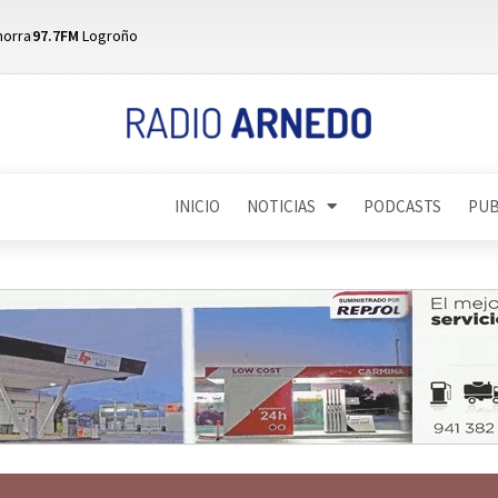
horra
97.7FM
Logroño
INICIO
NOTICIAS
PODCASTS
PUB