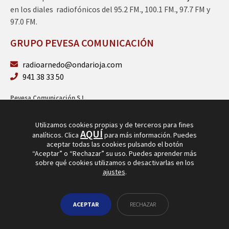
en los diales radiofónicos del 95.2 FM., 100.1 FM., 97.7 FM y
97.0 FM.
GRUPO PEVESA COMUNICACIÓN
radioarnedo@ondarioja.com
941 38 33 50
Pevesa Comunicación S.L.
Sto. Domingo 5, 3º 26580 Arnedo (La Rioja)
B26264101
Utilizamos cookies propias y de terceros para fines
AQUÍ
analíticos. Clica
para más información. Puedes
aceptar todas las cookies pulsando el botón
“Aceptar” o “Rechazar” su uso. Puedes aprender más
sobre qué cookies utilizamos o desactivarlas en los
ajustes
.
© Copyright 2026
Radio Arnedo
ACEPTAR
RECHAZAR