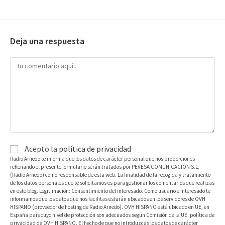
Deja una respuesta
Acepto la
política de privacidad
Radio Arnedo te informa que los datos de carácter personal que nos proporciones
rellenando el presente formulario serán tratados por PEVESA COMUNICACIÓN S.L.
(Radio Arnedo) como responsable de esta web. La finalidad de la recogida y tratamiento
de los datos personales que te solicitamos es para gestionar los comentarios que realizas
en este blog. Legitimación: Consentimiento del interesado. Como usuario e interesado te
informamos que los datos que nos facilitas estarán ubicados en los servidores de OVH
HISPANO (proveedor de hosting de Radio Arnedo). OVH HISPANO está ubicado en UE, en
España país cuyo nivel de protección son adecuados según Comisión de la UE. política de
privacidad de OVH HISPANO. El hecho de que no introduzcas los datos de carácter