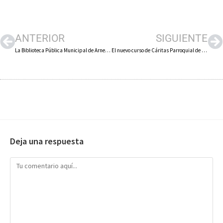
ANTERIOR
SIGUIENTE
La Biblioteca Pública Municipal de Arnedo vuelve a colaborar en la Olimpiada Solidaria del Estudio
El nuevo curso de Cáritas Parroquial de Arnedo girará en torno a la doctrina social de la Iglesia
Deja una respuesta