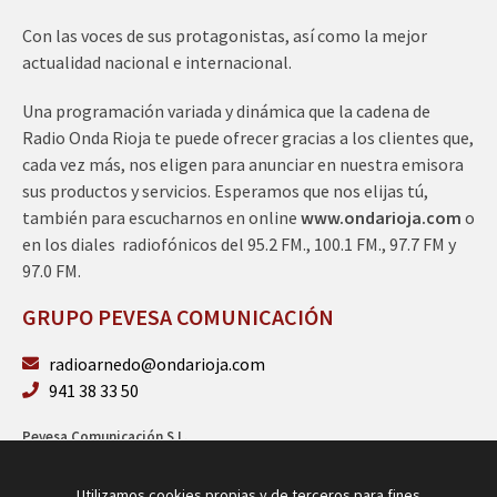
Con las voces de sus protagonistas, así como la mejor
actualidad nacional e internacional.
Una programación variada y dinámica que la cadena de
Radio Onda Rioja te puede ofrecer gracias a los clientes que,
cada vez más, nos eligen para anunciar en nuestra emisora
sus productos y servicios. Esperamos que nos elijas tú,
también para escucharnos en online
www.ondarioja.com
o
en los diales radiofónicos del 95.2 FM., 100.1 FM., 97.7 FM y
97.0 FM.
GRUPO PEVESA COMUNICACIÓN
radioarnedo@ondarioja.com
941 38 33 50
Pevesa Comunicación S.L.
Sto. Domingo 5, 3º 26580 Arnedo (La Rioja)
B26264101
Utilizamos cookies propias y de terceros para fines