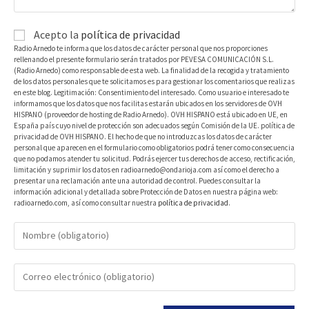
Acepto la
política de privacidad
Radio Arnedo te informa que los datos de carácter personal que nos proporciones
rellenando el presente formulario serán tratados por PEVESA COMUNICACIÓN S.L.
(Radio Arnedo) como responsable de esta web. La finalidad de la recogida y tratamiento
de los datos personales que te solicitamos es para gestionar los comentarios que realizas
en este blog. Legitimación: Consentimiento del interesado. Como usuario e interesado te
informamos que los datos que nos facilitas estarán ubicados en los servidores de OVH
HISPANO (proveedor de hosting de Radio Arnedo). OVH HISPANO está ubicado en UE, en
España país cuyo nivel de protección son adecuados según Comisión de la UE. política de
privacidad de OVH HISPANO. El hecho de que no introduzcas los datos de carácter
personal que aparecen en el formulario como obligatorios podrá tener como consecuencia
que no podamos atender tu solicitud. Podrás ejercer tus derechos de acceso, rectificación,
limitación y suprimir los datos en radioarnedo@ondarioja.com así como el derecho a
presentar una reclamación ante una autoridad de control. Puedes consultar la
información adicional y detallada sobre Protección de Datos en nuestra página web:
radioarnedo.com, así como consultar nuestra
política de privacidad
.