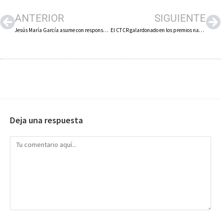
ANTERIOR
SIGUIENTE
Jesús María García asume con responsabilidad y orgullo la presidencia del Parlamento de La Rioja
El CTCR galardonado en los premios nacionales CEX por la gestión de un proyecto de economía circular
Deja una respuesta