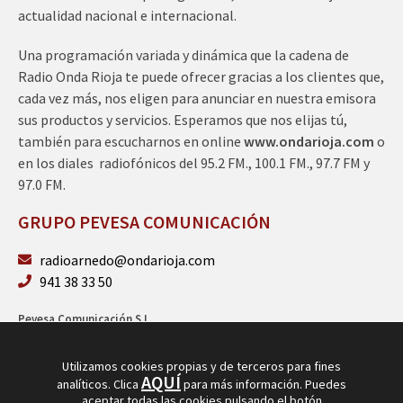
actualidad nacional e internacional.
Una programación variada y dinámica que la cadena de
Radio Onda Rioja te puede ofrecer gracias a los clientes que,
cada vez más, nos eligen para anunciar en nuestra emisora
sus productos y servicios. Esperamos que nos elijas tú,
también para escucharnos en online
www.ondarioja.com
o
en los diales radiofónicos del 95.2 FM., 100.1 FM., 97.7 FM y
97.0 FM.
GRUPO PEVESA COMUNICACIÓN
radioarnedo@ondarioja.com
941 38 33 50
Pevesa Comunicación S.L.
Sto. Domingo 5, 3º 26580 Arnedo (La Rioja)
B26264101
Utilizamos cookies propias y de terceros para fines
AQUÍ
analíticos. Clica
para más información. Puedes
aceptar todas las cookies pulsando el botón