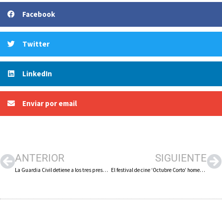
Facebook
Twitter
LinkedIn
Enviar por email
ANTERIOR
SIGUIENTE
La Guardia Civil detiene a los tres presuntos autores del incendio de dos viviendas en la calle Carreto de Arnedo
El festival de cine ‘Octubre Corto’ homenajea con su cartel a José Luis Cuerda y presenta la sección oficial