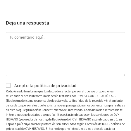
Deja una respuesta
Acepto la
política de privacidad
Radio Arnedo te informa que los datos de carácter personal que nos proporciones
rellenando el presente formulario serán tratados por PEVESA COMUNICACIÓN S.L.
(Radio Arnedo) como responsable de esta web. La finalidad de la recogida y tratamiento
de los datos personales que te solicitamos es para gestionar los comentarios que realizas
en este blog. Legitimación: Consentimiento del interesado. Como usuario e interesado te
informamos que los datos que nos facilitas estarán ubicados en los servidores de OVH
HISPANO (proveedor de hosting de Radio Arnedo). OVH HISPANO está ubicado en UE, en
España país cuyo nivel de protección son adecuados según Comisión de la UE. política de
privacidad de OVH HISPANO. El hecho de que no introduzcas los datos de carácter