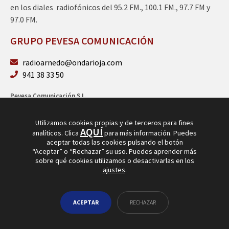
en los diales radiofónicos del 95.2 FM., 100.1 FM., 97.7 FM y
97.0 FM.
GRUPO PEVESA COMUNICACIÓN
radioarnedo@ondarioja.com
941 38 33 50
Pevesa Comunicación S.L.
Sto. Domingo 5, 3º 26580 Arnedo (La Rioja)
B26264101
Utilizamos cookies propias y de terceros para fines
AQUÍ
analíticos. Clica
para más información. Puedes
aceptar todas las cookies pulsando el botón
“Aceptar” o “Rechazar” su uso. Puedes aprender más
sobre qué cookies utilizamos o desactivarlas en los
ajustes
.
© Copyright 2026
Radio Arnedo
ACEPTAR
RECHAZAR