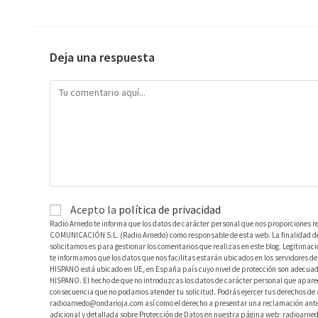
Deja una respuesta
Acepto la
política de privacidad
Radio Arnedo te informa que los datos de carácter personal que nos proporciones r
COMUNICACIÓN S.L. (Radio Arnedo) como responsable de esta web. La finalidad de l
solicitamos es para gestionar los comentarios que realizas en este blog. Legitimac
te informamos que los datos que nos facilitas estarán ubicados en los servidores
HISPANO está ubicado en UE, en España país cuyo nivel de protección son adecuad
HISPANO. El hecho de que no introduzcas los datos de carácter personal que aparec
consecuencia que no podamos atender tu solicitud. Podrás ejercer tus derechos de ac
radioarnedo@ondarioja.com así como el derecho a presentar una reclamación ante 
adicional y detallada sobre Protección de Datos en nuestra página web: radioarne