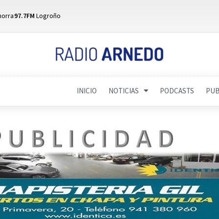
horra
97.7FM
Logroño
INICIO
NOTICIAS
PODCASTS
PUB