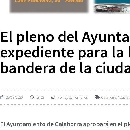
El pleno del Ayunta
expediente para la 
bandera de la ciud
25/09/2020
18:02
No hay comentarios
Calahorra
,
Noticias
El Ayuntamiento de Calahorra aprobará en el ple