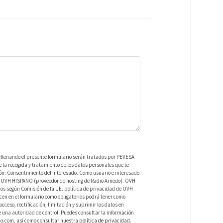
ellenando el presente formulario serán tratados por PEVESA
a recogida y tratamiento de los datos personales que te
ión: Consentimiento del interesado. Como usuario e interesado
 de OVH HISPANO (proveedor de hosting de Radio Arnedo). OVH
os según Comisión de la UE. política de privacidad de OVH
en en el formulario como obligatorios podrá tener como
ceso, rectificación, limitación y suprimir los datos en
una autoridad de control. Puedes consultar la información
do.com, así como consultar nuestra
política de privacidad
.