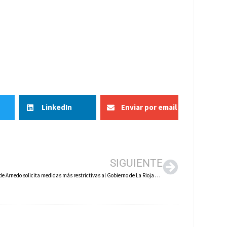
LinkedIn
Enviar por email
SIGUIENTE
El alcalde de Arnedo solicita medidas más restrictivas al Gobierno de La Rioja ante el incremento de coronavirus y vuelve a pedir responsabilidad en la semana sin fiestas