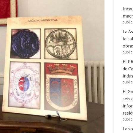
Inca
macr
public
La A
la ta
obra
public
El PR
de C
indus
public
El Go
seis
infor
resi
public
La so