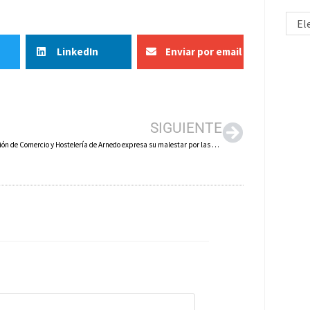
El
LinkedIn
Enviar por email
SIGUIENTE
La Asociación de Comercio y Hostelería de Arnedo expresa su malestar por las medidas acordadas por el Consejo de Gobierno de La Rioja frente al coronavirus