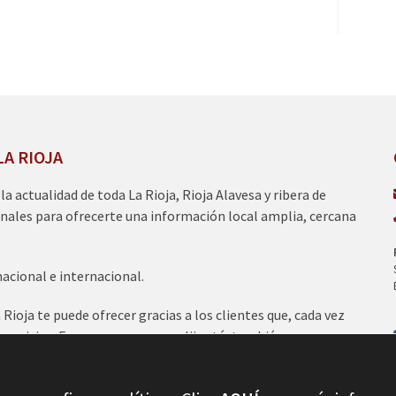
LA RIOJA
a la actualidad de toda La Rioja, Rioja Alavesa y ribera de
nales para ofrecerte una información local amplia, cercana
nacional e internacional.
ioja te puede ofrecer gracias a los clientes que, cada vez
servicios. Esperamos que nos elijas tú, también para
nicos del 95.2 FM., 100.1 FM., 97.7 FM y 97.0 FM.