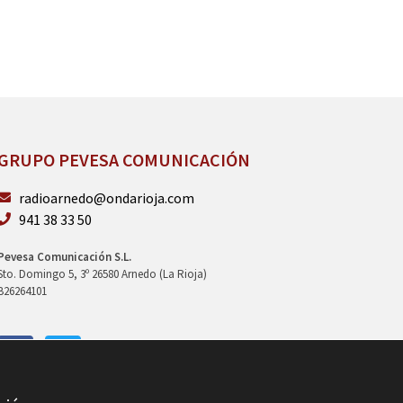
GRUPO PEVESA COMUNICACIÓN
radioarnedo@ondarioja.com
941 38 33 50
Pevesa Comunicación S.L.
Sto. Domingo 5, 3º 26580 Arnedo (La Rioja)
B26264101