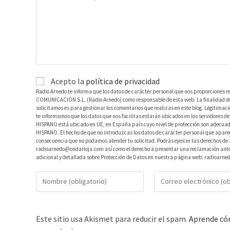
Acepto la
política de privacidad
Radio Arnedo te informa que los datos de carácter personal que nos proporciones r
COMUNICACIÓN S.L. (Radio Arnedo) como responsable de esta web. La finalidad de l
solicitamos es para gestionar los comentarios que realizas en este blog. Legitimac
te informamos que los datos que nos facilitas estarán ubicados en los servidores
HISPANO está ubicado en UE, en España país cuyo nivel de protección son adecuad
HISPANO. El hecho de que no introduzcas los datos de carácter personal que aparec
consecuencia que no podamos atender tu solicitud. Podrás ejercer tus derechos de ac
radioarnedo@ondarioja.com así como el derecho a presentar una reclamación ante 
adicional y detallada sobre Protección de Datos en nuestra página web: radioarne
Este sitio usa Akismet para reducir el spam.
Aprende cóm