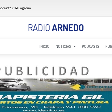
horra
97.7FM
Logroño
INICIO
NOTICIAS
PODCASTS
PUB