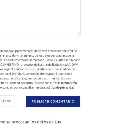
ellenando el presente formulario serán tratados por PEVESA
a recogida y tratamiento de los datos personales que te
ión: Consentimiento del interesado. Como usuario e interesado
 de OVH HISPANO (proveedor de hosting de Radio Arnedo). OVH
os según Comisión de la UE. política de privacidad de OVH
en en el formulario como obligatorios podrá tener como
ceso, rectificación, limitación y suprimir los datos en
una autoridad de control. Puedes consultar la información
do.com, así como consultar nuestra
política de privacidad
.
o se procesan los datos de tus