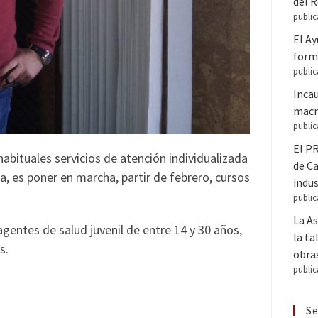
del 
public
El A
forma
public
Inca
macr
public
El PR
abituales servicios de atención individualizada
de C
a, es poner en marcha, partir de febrero, cursos
indus
public
La A
agentes de salud juvenil de entre 14 y 30 años,
la ta
s.
obra
public
Se