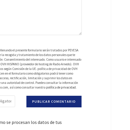
ellenando el presente formulario serán tratados por PEVESA
a recogida y tratamiento de los datos personales que te
ión: Consentimiento del interesado. Como usuario e interesado
 de OVH HISPANO (proveedor de hosting de Radio Arnedo). OVH
os según Comisión de la UE. política de privacidad de OVH
en en el formulario como obligatorios podrá tener como
ceso, rectificación, limitación y suprimir los datos en
una autoridad de control. Puedes consultar la información
do.com, así como consultar nuestra
política de privacidad
.
o se procesan los datos de tus