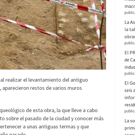
macr
public
La A
la ta
obra
public
El PR
de C
indus
public
 al realizar el levantamiento del antiguo
El Go
s, aparecieron restos de varios muros
seis
infor
resi
ueológico de esta obra, la que lleve a cabo
public
to sobre el pasado de la ciudad y conocer más
La so
ertenecer a unas antiguas termas y que
prime
l año pasado.