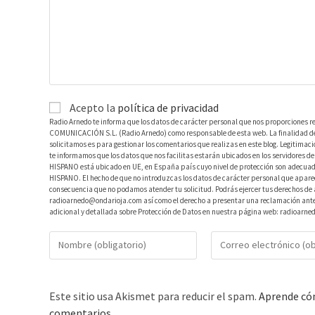
Acepto la
política de privacidad
Radio Arnedo te informa que los datos de carácter personal que nos proporciones r
COMUNICACIÓN S.L. (Radio Arnedo) como responsable de esta web. La finalidad de l
solicitamos es para gestionar los comentarios que realizas en este blog. Legitimac
te informamos que los datos que nos facilitas estarán ubicados en los servidores
HISPANO está ubicado en UE, en España país cuyo nivel de protección son adecuad
HISPANO. El hecho de que no introduzcas los datos de carácter personal que aparec
consecuencia que no podamos atender tu solicitud. Podrás ejercer tus derechos de ac
radioarnedo@ondarioja.com así como el derecho a presentar una reclamación ante 
adicional y detallada sobre Protección de Datos en nuestra página web: radioarne
Este sitio usa Akismet para reducir el spam.
Aprende cóm
comentarios.