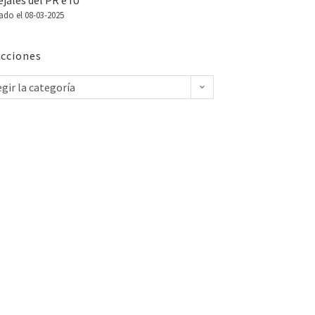
jales del PR e IU
ado el 08-03-2025
cciones
egir la categoría