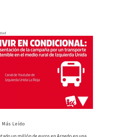
idad
 Más Leído
utado un millón de euros en Arnedo en una