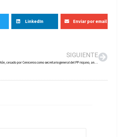
LinkedIn
Enviar por email
SIGUIENTE
Alberto Bretón, cesado por Ceniceros como secretario general del PP riojano, anuncia que optará a presidir el partido