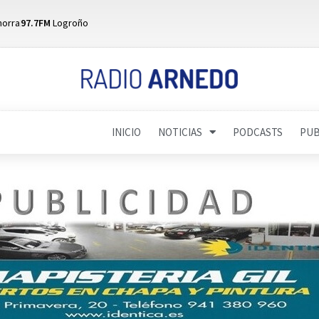
horra
97.7FM
Logroño
INICIO
NOTICIAS
PODCASTS
PUB