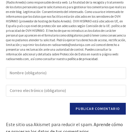
(Radio Arnedo) como responsable de esta web. La finalidad de la recogida y tratamiento
de los datos personales que te solicitamos es para gestionar los comentarios que realizas
en este blog. Legitimación: Consentimiento del interesado. Como usuario e interesado te
informamos que los datos que nos facilitas estarán ubicados en los servidores de OVH
HISPANO (proveedor de hosting de Radio Arnedo). OVH HISPANO está ubicado en UE, en
España país cuyo nivel de protección son adecuados según Comisión de la UE. política de
privacidad de OVH HISPANO. El hecho de que no introduzcas los datos de carácter
personal que aparecen en el formulario como obligatorios podrá tener como consecuencia
que no podamos atender tu solicitud. Podrás ejercer tus derechos de acceso, rectificación,
limitación y suprimir los datos en radioarnedo@ondarioja.com así como el derecho a
presentar una reclamación ante una autoridad de control. Puedes consultar la
información adicional y detallada sobre Protección de Datos en nuestra página web:
radioarnedo.com, así como consultar nuestra
política de privacidad
.
Este sitio usa Akismet para reducir el spam.
Aprende cómo
se procesan los datos de tus comentarios.