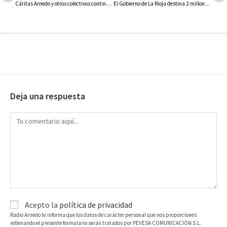
Cáritas Arnedo y otros colectivos continúan con actividades para recaudar fondos con destino a los damnificados por el volcán de La Palma
El Gobierno de La Rioja destina 2 millones de euros a construir un nuevo Centro de Día para 40 plazas en parte del actual patio de la residencia
Deja una respuesta
Acepto la
política de privacidad
Radio Arnedo te informa que los datos de carácter personal que nos proporciones
rellenando el presente formulario serán tratados por PEVESA COMUNICACIÓN S.L.