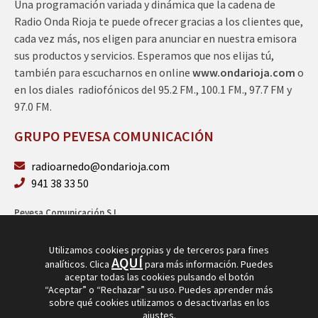
Una programación variada y dinámica que la cadena de
Radio Onda Rioja te puede ofrecer gracias a los clientes que,
cada vez más, nos eligen para anunciar en nuestra emisora
sus productos y servicios. Esperamos que nos elijas tú,
también para escucharnos en online
www.ondarioja.com
o
en los diales radiofónicos del 95.2 FM., 100.1 FM., 97.7 FM y
97.0 FM.
GRUPO PEVESA COMUNICACIÓN
radioarnedo@ondarioja.com
941 38 33 50
Pevesa Comunicación S.L.
Sto. Domingo 5, 3º 26580 Arnedo (La Rioja)
B26264101
Utilizamos cookies propias y de terceros para fines
AQUÍ
analíticos. Clica
para más información. Puedes
aceptar todas las cookies pulsando el botón
“Aceptar” o “Rechazar” su uso. Puedes aprender más
sobre qué cookies utilizamos o desactivarlas en los
ajustes
.