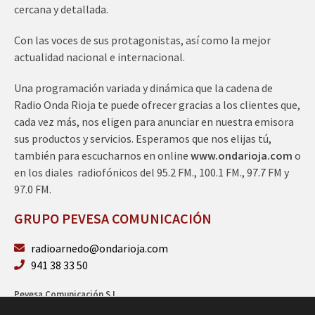
cercana y detallada.
Con las voces de sus protagonistas, así como la mejor
actualidad nacional e internacional.
Una programación variada y dinámica que la cadena de
Radio Onda Rioja te puede ofrecer gracias a los clientes que,
cada vez más, nos eligen para anunciar en nuestra emisora
sus productos y servicios. Esperamos que nos elijas tú,
también para escucharnos en online
www.ondarioja.com
o
en los diales radiofónicos del 95.2 FM., 100.1 FM., 97.7 FM y
97.0 FM.
GRUPO PEVESA COMUNICACIÓN
radioarnedo@ondarioja.com
941 38 33 50
Pevesa Comunicación S.L.
Sto. Domingo 5, 3º 26580 Arnedo (La Rioja)