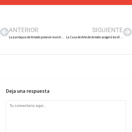
ANTERIOR
SIGUIENTE
La parroquia de Arnedo pone en marcha el Centro de Orientación Familiar (COF) que comenzará a funcionar los miércoles por la tarde en la Casa Rosa
La Casa de Arte de Arnedo acogerá los días 13 y 14 de diciembre el taller «Laboratorio de Empleo» dirigido a jóvenes
Deja una respuesta