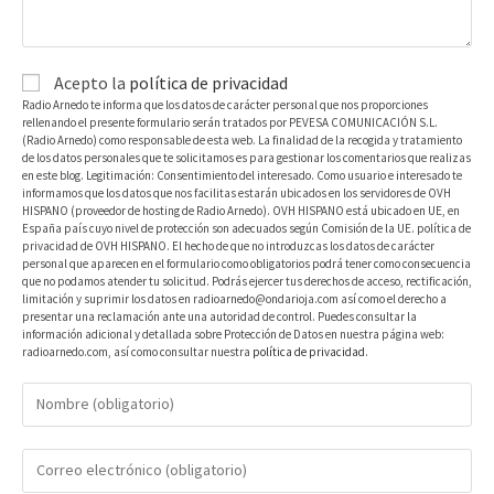
Acepto la
política de privacidad
Radio Arnedo te informa que los datos de carácter personal que nos proporciones
rellenando el presente formulario serán tratados por PEVESA COMUNICACIÓN S.L.
(Radio Arnedo) como responsable de esta web. La finalidad de la recogida y tratamiento
de los datos personales que te solicitamos es para gestionar los comentarios que realizas
en este blog. Legitimación: Consentimiento del interesado. Como usuario e interesado te
informamos que los datos que nos facilitas estarán ubicados en los servidores de OVH
HISPANO (proveedor de hosting de Radio Arnedo). OVH HISPANO está ubicado en UE, en
España país cuyo nivel de protección son adecuados según Comisión de la UE. política de
privacidad de OVH HISPANO. El hecho de que no introduzcas los datos de carácter
personal que aparecen en el formulario como obligatorios podrá tener como consecuencia
que no podamos atender tu solicitud. Podrás ejercer tus derechos de acceso, rectificación,
limitación y suprimir los datos en radioarnedo@ondarioja.com así como el derecho a
presentar una reclamación ante una autoridad de control. Puedes consultar la
información adicional y detallada sobre Protección de Datos en nuestra página web:
radioarnedo.com, así como consultar nuestra
política de privacidad
.