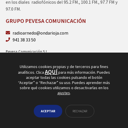
en los diales radiofónicos del 95.2 FM., 100.1 FM., 97.7 FM y
97.0 FM.
GRUPO PEVESA COMUNICACIÓN
radioarnedo@ondarioja.com
941 38 33 50
Pevesa Comunicación S.L.
Sto. Domingo 5, 3º 26580 Arnedo (La Rioja)
B26264101
Utilizamos cookies propias y de terceros para fines
AQUÍ
analíticos. Clica
para más información. Puedes
aceptar todas las cookies pulsando el botón
“Aceptar” o “Rechazar” su uso. Puedes aprender más
sobre qué cookies utilizamos o desactivarlas en los
ajustes
.
© Copyright 2026
Radio Arnedo
ACEPTAR
RECHAZAR