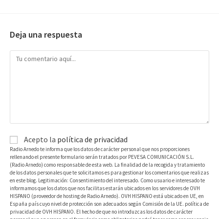
Deja una respuesta
Acepto la
política de privacidad
Radio Arnedo te informa que los datos de carácter personal que nos proporciones
rellenando el presente formulario serán tratados por PEVESA COMUNICACIÓN S.L.
(Radio Arnedo) como responsable de esta web. La finalidad de la recogida y tratamiento
de los datos personales que te solicitamos es para gestionar los comentarios que realizas
en este blog. Legitimación: Consentimiento del interesado. Como usuario e interesado te
informamos que los datos que nos facilitas estarán ubicados en los servidores de OVH
HISPANO (proveedor de hosting de Radio Arnedo). OVH HISPANO está ubicado en UE, en
España país cuyo nivel de protección son adecuados según Comisión de la UE. política de
privacidad de OVH HISPANO. El hecho de que no introduzcas los datos de carácter