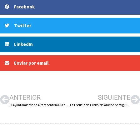
Facebook
Twitter
LinkedIn
Enviar por email
ANTERIOR
SIGUIENTE
El Ayuntamiento de Alfaro confirma la celebración de las fiestas patronales y anuncia un concierto de Camela para el jueves 18 de agosto
La Escuela de Fútbol de Arnedo persigue contar dentro de tres años con una sección completa de fútbol femenino