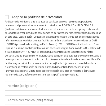
Acepto la
política de privacidad
Radio Arnedo te informa que los datos de carácter personal que nos proporciones
rellenando el presente formulario serán tratados por PEVESA COMUNICACIÓN S.L.
(Radio Arnedo) como responsable de esta web. La finalidad de la recogida y tratamiento
de los datos personales que te solicitamos es para gestionar los comentarios que realizas
en este blog. Legitimación: Consentimiento del interesado. Como usuario e interesado te
informamos que los datos que nos facilitas estarán ubicados en los servidores de OVH
HISPANO (proveedor de hosting de Radio Arnedo). OVH HISPANO está ubicado en UE, en
España país cuyo nivel de protección son adecuados según Comisión de la UE. política de
privacidad de OVH HISPANO. El hecho de que no introduzcas los datos de carácter
personal que aparecen en el formulario como obligatorios podrá tener como consecuencia
que no podamos atender tu solicitud. Podrás ejercer tus derechos de acceso, rectificación,
limitación y suprimir los datos en radioarnedo@ondarioja.com así como el derecho a
presentar una reclamación ante una autoridad de control. Puedes consultar la
información adicional y detallada sobre Protección de Datos en nuestra página web:
radioarnedo.com, así como consultar nuestra
política de privacidad
.