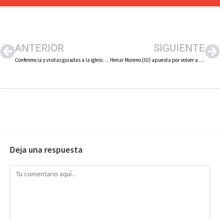
ANTERIOR
SIGUIENTE
Conferencia y visitas guiadas a la iglesia rupestre del ‘Patio de los Curas’ de Arnedo
Henar Moreno (IU) apuesta por volver a convertir Arnedo en la ciudad industrial que proveía empleo a la comarca
Deja una respuesta