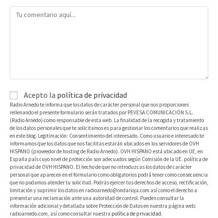
Acepto la
política de privacidad
Radio Arnedo te informa que los datos de carácter personal que nos proporciones
rellenando el presente formulario serán tratados por PEVESA COMUNICACIÓN S.L.
(Radio Arnedo) como responsable de esta web. La finalidad de la recogida y tratamiento
de los datos personales que te solicitamos es para gestionar los comentarios que realizas
en este blog. Legitimación: Consentimiento del interesado. Como usuario e interesado te
informamos que los datos que nos facilitas estarán ubicados en los servidores de OVH
HISPANO (proveedor de hosting de Radio Arnedo). OVH HISPANO está ubicado en UE, en
España país cuyo nivel de protección son adecuados según Comisión de la UE. política de
privacidad de OVH HISPANO. El hecho de que no introduzcas los datos de carácter
personal que aparecen en el formulario como obligatorios podrá tener como consecuencia
que no podamos atender tu solicitud. Podrás ejercer tus derechos de acceso, rectificación,
limitación y suprimir los datos en radioarnedo@ondarioja.com así como el derecho a
presentar una reclamación ante una autoridad de control. Puedes consultar la
información adicional y detallada sobre Protección de Datos en nuestra página web:
radioarnedo.com, así como consultar nuestra
política de privacidad
.