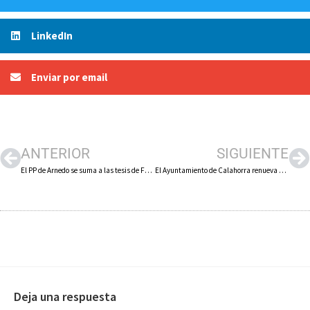
LinkedIn
Enviar por email
ANTERIOR
SIGUIENTE
El PP de Arnedo se suma a las tesis de Feijóo y dice que el gobierno central «está haciendo un gran negocio con la crisis»
El Ayuntamiento de Calahorra renueva su adhesión al Programa Platea para los años 2022 y 2023
Deja una respuesta