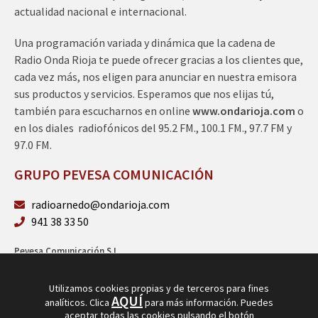
actualidad nacional e internacional.
Una programación variada y dinámica que la cadena de
Radio Onda Rioja te puede ofrecer gracias a los clientes que,
cada vez más, nos eligen para anunciar en nuestra emisora
sus productos y servicios. Esperamos que nos elijas tú,
también para escucharnos en online
www.ondarioja.com
o
en los diales radiofónicos del 95.2 FM., 100.1 FM., 97.7 FM y
97.0 FM.
GRUPO PEVESA COMUNICACIÓN
radioarnedo@ondarioja.com
941 38 33 50
Pevesa Comunicación S.L.
Sto. Domingo 5, 3º 26580 Arnedo (La Rioja)
B26264101
Utilizamos cookies propias y de terceros para fines
AQUÍ
analíticos. Clica
para más información. Puedes
aceptar todas las cookies pulsando el botón