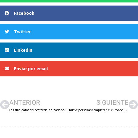
Facebook
Twitter
LinkedIn
Enviar por email
ANTERIOR
SIGUIENTE
Los sindicatos del sector del calzado continúan con sus movilizaciones ante la falta de acuerdo para la renovación del convenio colectivo
Nueve personas completan el curso de auxiliar de limpieza organizado por Cáritas en Arnedo en colaboración con la Asociación de Hoteles de La Rioja