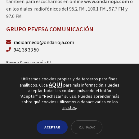
también para escucharnos en online
www.ondarioja.com
o
en los diales radiofónicos del 95.2 FM., 100.1 FM., 97.7 FM y
97.0 FM.
GRUPO PEVESA COMUNICACIÓN
radioarnedo@ondarioja.com
941 38 33 50
Pevesa Comunicación S.L.
Sto. Domingo 5, 3º 26580 Arnedo (La Rioja)
B26264101
Utilizamos cookies propias y de terceros para fines
AQUÍ
analíticos. Clica
para más información. Puedes
aceptar todas las cookies pulsando el botón
“Aceptar” o “Rechazar” su uso. Puedes aprender más
sobre qué cookies utilizamos o desactivarlas en los
ajustes
.
© Copyright 2026
Radio Arnedo
ACEPTAR
RECHAZAR