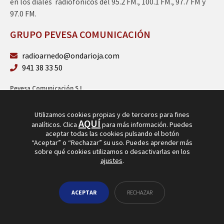
en los diales radiofónicos del 95.2 FM., 100.1 FM., 97.7 FM y
97.0 FM.
GRUPO PEVESA COMUNICACIÓN
radioarnedo@ondarioja.com
941 38 33 50
Pevesa Comunicación S.L.
Sto. Domingo 5, 3º 26580 Arnedo (La Rioja)
B26264101
Utilizamos cookies propias y de terceros para fines
AQUÍ
analíticos. Clica
para más información. Puedes
aceptar todas las cookies pulsando el botón
“Aceptar” o “Rechazar” su uso. Puedes aprender más
sobre qué cookies utilizamos o desactivarlas en los
ajustes
.
© Copyright 2026
Radio Arnedo
ACEPTAR
RECHAZAR