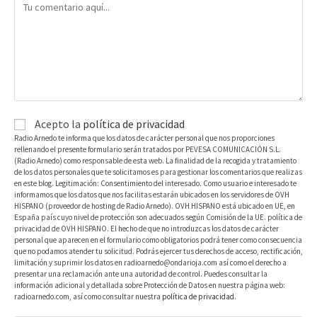
Acepto la
política de privacidad
Radio Arnedo te informa que los datos de carácter personal que nos proporciones
rellenando el presente formulario serán tratados por PEVESA COMUNICACIÓN S.L.
(Radio Arnedo) como responsable de esta web. La finalidad de la recogida y tratamiento
de los datos personales que te solicitamos es para gestionar los comentarios que realizas
en este blog. Legitimación: Consentimiento del interesado. Como usuario e interesado te
informamos que los datos que nos facilitas estarán ubicados en los servidores de OVH
HISPANO (proveedor de hosting de Radio Arnedo). OVH HISPANO está ubicado en UE, en
España país cuyo nivel de protección son adecuados según Comisión de la UE. política de
privacidad de OVH HISPANO. El hecho de que no introduzcas los datos de carácter
personal que aparecen en el formulario como obligatorios podrá tener como consecuencia
que no podamos atender tu solicitud. Podrás ejercer tus derechos de acceso, rectificación,
limitación y suprimir los datos en radioarnedo@ondarioja.com así como el derecho a
presentar una reclamación ante una autoridad de control. Puedes consultar la
información adicional y detallada sobre Protección de Datos en nuestra página web:
radioarnedo.com, así como consultar nuestra
política de privacidad
.