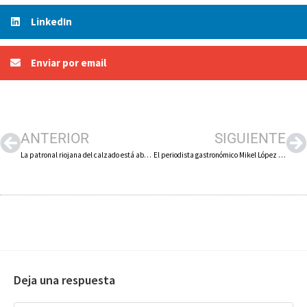
LinkedIn
Enviar por email
ANTERIOR
SIGUIENTE
La patronal riojana del calzado está abierta a dialogar con los sindicatos sobre el convenio pero recalca que vincula a todas las partes y da estabilidad al sector
El periodista gastronómico Mikel López Iturriaga será el embajador de las «XXVII Jornadas Gastronómicas de la Verdura de Calahorra»
Deja una respuesta