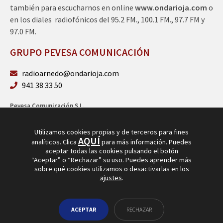
también para escucharnos en online
www.ondarioja.com
o
en los diales radiofónicos del 95.2 FM., 100.1 FM., 97.7 FM y
97.0 FM.
GRUPO PEVESA COMUNICACIÓN
radioarnedo@ondarioja.com
941 38 33 50
Pevesa Comunicación S.L.
Sto. Domingo 5, 3º 26580 Arnedo (La Rioja)
B26264101
Utilizamos cookies propias y de terceros para fines
AQUÍ
analíticos. Clica
para más información. Puedes
aceptar todas las cookies pulsando el botón
“Aceptar” o “Rechazar” su uso. Puedes aprender más
sobre qué cookies utilizamos o desactivarlas en los
ajustes
.
© Copyright 2026
Radio Arnedo
ACEPTAR
RECHAZAR