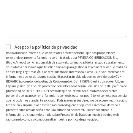
Acepto la
política de privacidad
Radio Arnedo te informa que los datos de carácter personal que nos proporciones
rellenando el presente formulario serán tratados por PEVESA COMUNICACIÓN S.L.
(Radio Arnedo) como responsable de esta web. La finalidad de la recogida y tratamiento
de los datos personales que te solicitamos es para gestionar los comentarios que realizas
en este blog. Legitimación: Consentimiento del interesado. Como usuario e interesado te
informamos que los datos que nos facilitas estarán ubicados en los servidores de OVH
HISPANO (proveedor de hosting de Radio Arnedo). OVH HISPANO está ubicado en UE, en
España país cuyo nivel de protección son adecuados según Comisión de la UE. política de
privacidad de OVH HISPANO. El hecho de que no introduzcas los datos de carácter
personal que aparecen en el formulario como obligatorios podrá tener como consecuencia
que no podamos atender tu solicitud. Podrás ejercer tus derechos de acceso, rectificación,
limitación y suprimir los datos en radioarnedo@ondarioja.com así como el derecho a
presentar una reclamación ante una autoridad de control. Puedes consultar la
información adicional y detallada sobre Protección de Datos en nuestra página web:
radioarnedo.com, así como consultar nuestra
política de privacidad
.