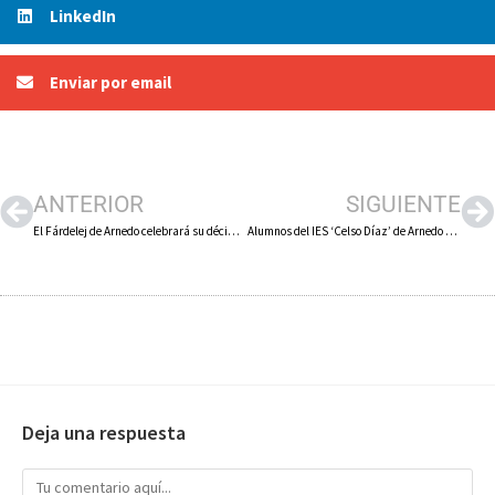
LinkedIn
Enviar por email
ANTERIOR
SIGUIENTE
El Fárdelej de Arnedo celebrará su décimo aniversario, los días 14 y 15 de julio, con todos sus conciertos gratuitos
Alumnos del IES ‘Celso Díaz’ de Arnedo participan en los talleres de la UR de descubrimiento de las ciencias agroalimentarias
Deja una respuesta