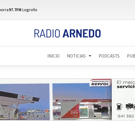
horra
97.7FM
Logroño
INICIO
NOTICIAS
PODCASTS
PUB