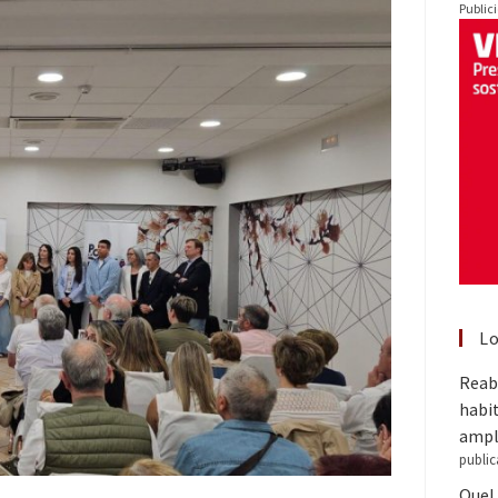
Public
Lo
Reabr
habit
ampl
public
Quel 