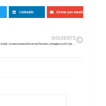
LinkedIn
Enviar por email
SIGUIENTE
‘Tropa do Carallo’, la nueva banda de Evaristo Páramos, protagoniza el II Ceparock Villa de Herce