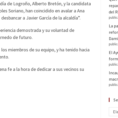
ldía de Logroño, Alberto Bretón, y la candidata
repar
oles Soriano, han coincidido en avalar a Ana
del 
desbancar a Javier García de la alcaldía”.
public
La pa
periencia demostrada y su voluntad de
refor
Arnedo de futuro.
Dam
public
 los miembros de su equipo, y ha tenido hacia
El A
ento.
forma
public
na fe a la hora de dedicar a sus vecinos su
Inca
macr
public
Se
El