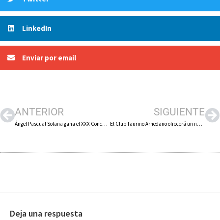
LinkedIn
Enviar por email
ANTERIOR
SIGUIENTE
Ángel Pascual Solana gana el XXX Concurso de Pancartas Peña Lubumbas de Arnedo
El Club Taurino Arnedano ofrecerá un nuevo manto a la Virgen de Vico, confeccionado con un vestido de luces de Diego Urdiales
Deja una respuesta