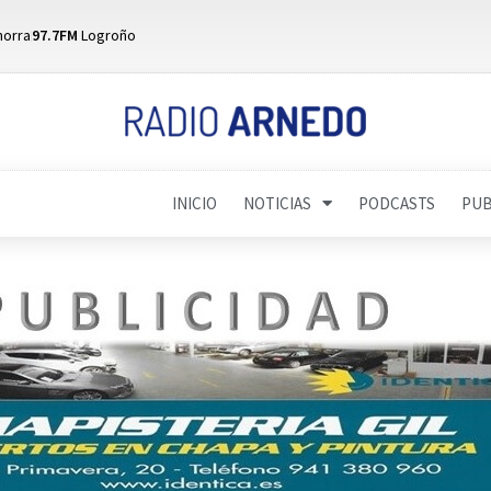
horra
97.7FM
Logroño
INICIO
NOTICIAS
PODCASTS
PUB