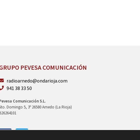
GRUPO PEVESA COMUNICACIÓN
radioarnedo@ondarioja.com
941 38 33 50
Pevesa Comunicación S.L.
Sto. Domingo 5, 3º 26580 Arnedo (La Rioja)
B26264101