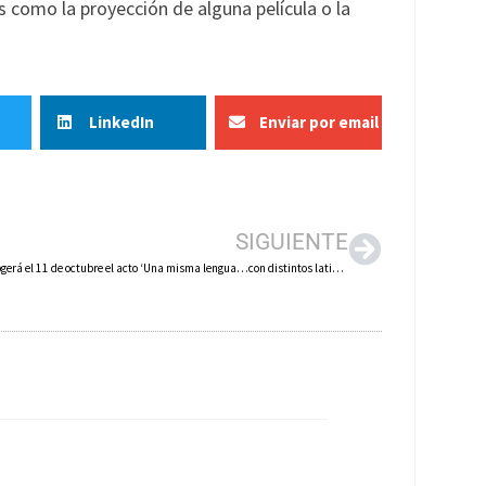
 como la proyección de alguna película o la
LinkedIn
Enviar por email
SIGUIENTE
Arnedo acogerá el 11 de octubre el acto ‘Una misma lengua…con distintos latidos»