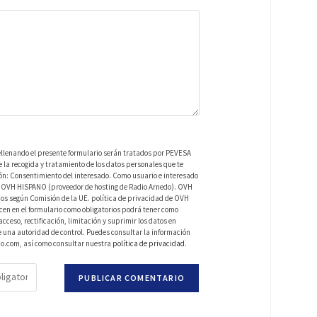
ellenando el presente formulario serán tratados por PEVESA
a recogida y tratamiento de los datos personales que te
ión: Consentimiento del interesado. Como usuario e interesado
 de OVH HISPANO (proveedor de hosting de Radio Arnedo). OVH
os según Comisión de la UE. política de privacidad de OVH
en en el formulario como obligatorios podrá tener como
ceso, rectificación, limitación y suprimir los datos en
una autoridad de control. Puedes consultar la información
do.com, así como consultar nuestra
política de privacidad
.