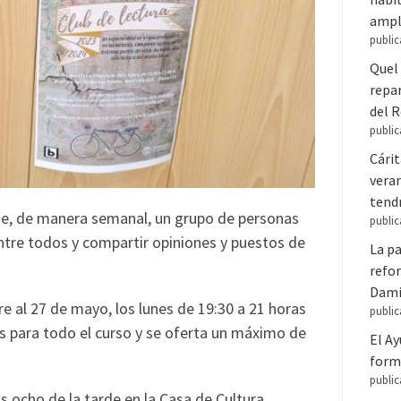
ampl
public
Quel 
repar
del 
public
Cári
veran
tendr
 que, de manera semanal, un grupo de personas
public
entre todos y compartir opiniones y puestos de
La pa
refor
Dam
e al 27 de mayo, los lunes de 19:30 a 21 horas
public
ros para todo el curso y se oferta un máximo de
El A
forma
public
s ocho de la tarde en la Casa de Cultura,