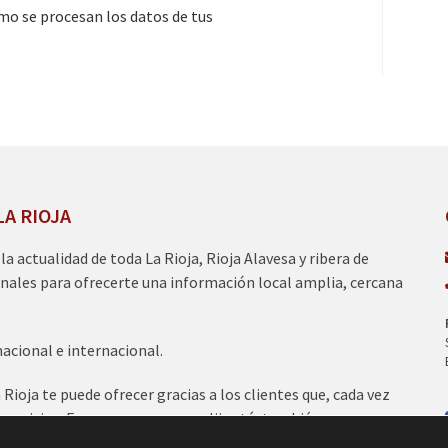
o se procesan los datos de tus
LA RIOJA
a la actualidad de toda La Rioja, Rioja Alavesa y ribera de
nales para ofrecerte una información local amplia, cercana
nacional e internacional.
ioja te puede ofrecer gracias a los clientes que, cada vez
servicios. Esperamos que nos elijas tú, también para
nicos del 95.2 FM., 100.1 FM., 97.7 FM y 97.0 FM.