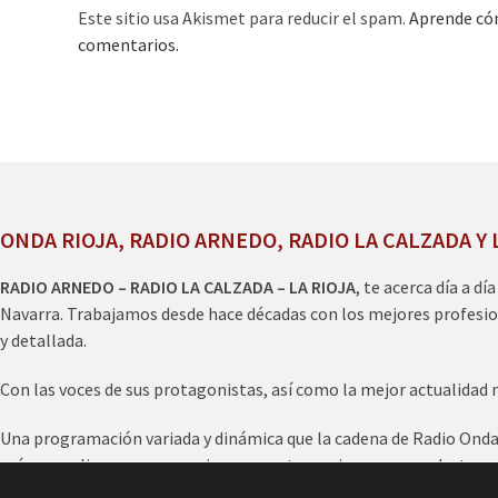
Este sitio usa Akismet para reducir el spam.
Aprende cóm
comentarios.
ONDA RIOJA, RADIO ARNEDO, RADIO LA CALZADA Y 
RADIO ARNEDO – RADIO LA CALZADA – LA RIOJA
, te acerca día a dí
Navarra. Trabajamos desde hace décadas con los mejores profesio
y detallada.
Con las voces de sus protagonistas, así como la mejor actualidad 
Una programación variada y dinámica que la cadena de Radio Onda R
más, nos eligen para anunciar en nuestra emisora sus productos y 
escucharnos en online
www.ondarioja.com
o en los diales radiofó