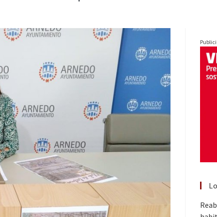
Public
Lo
Reabr
habit