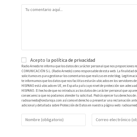
Acepto la
política de privacidad
Radio Arnedo te informa que los datos de carácter personal que nos proporciones r
COMUNICACIÓN S.L. (Radio Arnedo) como responsable de esta web. La finalidad de l
solicitamos es para gestionar los comentarios que realizas en este blog. Legitimac
te informamos que los datos que nos facilitas estarán ubicados en los servidores
HISPANO está ubicado en UE, en España país cuyo nivel de protección son adecuad
HISPANO. El hecho de que no introduzcas los datos de carácter personal que aparec
consecuencia que no podamos atender tu solicitud. Podrás ejercer tus derechos de ac
radioarnedo@ondarioja.com así como el derecho a presentar una reclamación ante 
adicional y detallada sobre Protección de Datos en nuestra página web: radioarne