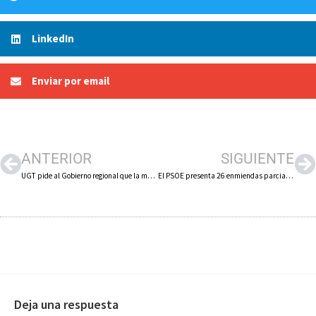
LinkedIn
Enviar por email
ANTERIOR
SIGUIENTE
UGT pide al Gobierno regional que la mesa de trabajo sobre Calzados FAL y las empresas subcontratadas se reúna antes de que acabe el año
El PSOE presenta 26 enmiendas parciales para la zona de Arnedo que movilizan 12,7 millones de euros
Deja una respuesta