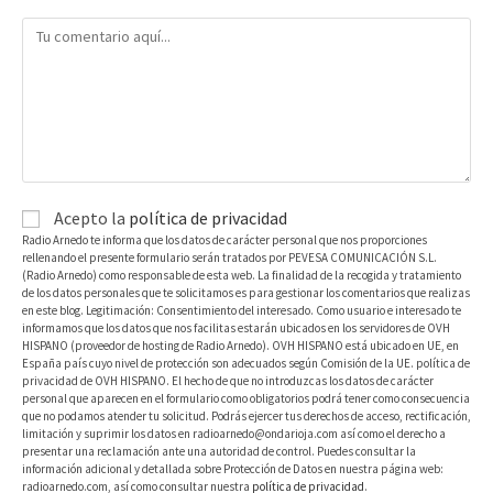
Acepto la
política de privacidad
Radio Arnedo te informa que los datos de carácter personal que nos proporciones
rellenando el presente formulario serán tratados por PEVESA COMUNICACIÓN S.L.
(Radio Arnedo) como responsable de esta web. La finalidad de la recogida y tratamiento
de los datos personales que te solicitamos es para gestionar los comentarios que realizas
en este blog. Legitimación: Consentimiento del interesado. Como usuario e interesado te
informamos que los datos que nos facilitas estarán ubicados en los servidores de OVH
HISPANO (proveedor de hosting de Radio Arnedo). OVH HISPANO está ubicado en UE, en
España país cuyo nivel de protección son adecuados según Comisión de la UE. política de
privacidad de OVH HISPANO. El hecho de que no introduzcas los datos de carácter
personal que aparecen en el formulario como obligatorios podrá tener como consecuencia
que no podamos atender tu solicitud. Podrás ejercer tus derechos de acceso, rectificación,
limitación y suprimir los datos en radioarnedo@ondarioja.com así como el derecho a
presentar una reclamación ante una autoridad de control. Puedes consultar la
información adicional y detallada sobre Protección de Datos en nuestra página web:
radioarnedo.com, así como consultar nuestra
política de privacidad
.