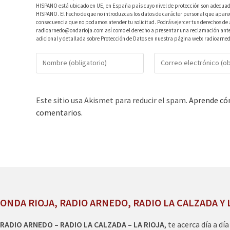
HISPANO está ubicado en UE, en España país cuyo nivel de protección son adecuad
HISPANO. El hecho de que no introduzcas los datos de carácter personal que aparec
consecuencia que no podamos atender tu solicitud. Podrás ejercer tus derechos de ac
radioarnedo@ondarioja.com así como el derecho a presentar una reclamación ante 
adicional y detallada sobre Protección de Datos en nuestra página web: radioarne
Este sitio usa Akismet para reducir el spam.
Aprende cóm
comentarios.
ONDA RIOJA, RADIO ARNEDO, RADIO LA CALZADA Y 
RADIO ARNEDO – RADIO LA CALZADA – LA RIOJA
, te acerca día a dí