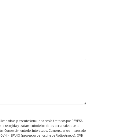
ellenando el presente formulario serán tratados por PEVESA
a recogida y tratamiento de los datos personales que te
ión: Consentimiento del interesado. Como usuario e interesado
 de OVH HISPANO (proveedor de hosting de Radio Arnedo). OVH