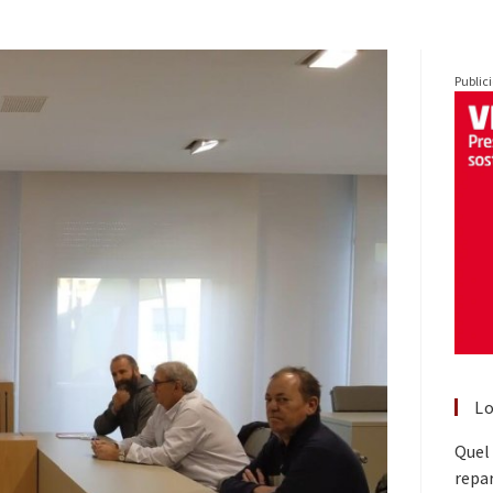
Public
Lo
Quel 
repar