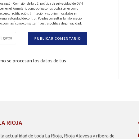
os según Comisión de la UE. política de privacidad de OVH
en en el formulario como obligatorios podrá tener como
ceso, rectificación, limitación y suprimir los datos en
una autoridad de control. Puedes consultar la información
do.com, así como consultar nuestra
política de privacidad
.
o se procesan los datos de tus
LA RIOJA
a la actualidad de toda La Rioja, Rioja Alavesa y ribera de