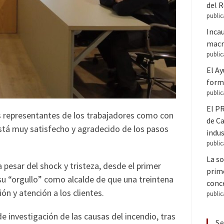
del 
public
Inca
macr
public
El A
forma
public
El PR
s representantes de los trabajadores como con
de C
stá muy satisfecho y agradecido de los pasos
indus
public
La so
 pesar del shock y tristeza, desde el primer
prime
u “orgullo” como alcalde de que una treintena
conce
n y atención a los clientes.
public
e investigación de las causas del incendio, tras
Se