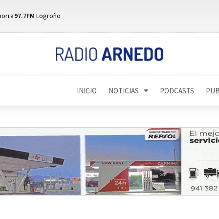
horra
97.7FM
Logroño
INICIO
NOTICIAS
PODCASTS
PUB