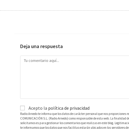
Deja una respuesta
Acepto la
política de privacidad
Radio Arnedo te informa que los datos de carácter personal que nos proporciones r
COMUNICACIÓN S.L. (Radio Arnedo) como responsable de esta web. La finalidad de l
solicitamos es para gestionar los comentarios que realizas en este blog. Legitimac
te informamos que los datos que nos facilitas estarán ubicados en los servidores