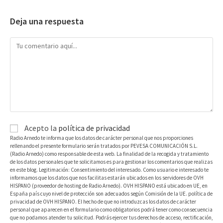
Deja una respuesta
Acepto la
política de privacidad
Radio Arnedo te informa que los datos de carácter personal que nos proporciones
rellenando el presente formulario serán tratados por PEVESA COMUNICACIÓN S.L.
(Radio Arnedo) como responsable de esta web. La finalidad de la recogida y tratamiento
de los datos personales que te solicitamos es para gestionar los comentarios que realizas
en este blog. Legitimación: Consentimiento del interesado. Como usuario e interesado te
informamos que los datos que nos facilitas estarán ubicados en los servidores de OVH
HISPANO (proveedor de hosting de Radio Arnedo). OVH HISPANO está ubicado en UE, en
España país cuyo nivel de protección son adecuados según Comisión de la UE. política de
privacidad de OVH HISPANO. El hecho de que no introduzcas los datos de carácter
personal que aparecen en el formulario como obligatorios podrá tener como consecuencia
que no podamos atender tu solicitud. Podrás ejercer tus derechos de acceso, rectificación,