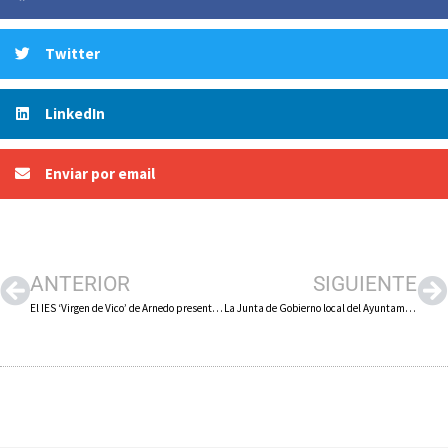
Twitter
LinkedIn
Enviar por email
ANTERIOR
SIGUIENTE
El IES ‘Virgen de Vico’ de Arnedo presenta su Aula del Emprendimiento
La Junta de Gobierno local del Ayuntamiento de Arnedo aprueba el expediente de contratación de los festejos taurinos de marzo