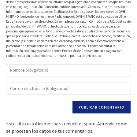
de los datos personales que te solicitamos es para gestionar los comentarios que realizas
en este blog. Legitimación: Consentimiento del interesado. Como usuario e interesado te
informamos que los datos que nos facilitas estarán ubicados en los servidores de OVH
HISPANO (proveedor de hosting de Radio Arnedo). OVH HISPANO está ubicado en UE, en
España país cuyo nivel de protección son adecuados según Comisión de la UE. política de
privacidad de OVH HISPANO. El hecho de que no introduzcas los datos de carácter
personal que aparecen en el formulario como obligatorios podrá tener como consecuencia
que no podamos atender tu solicitud. Podrás ejercer tus derechos de acceso, rectificación,
limitación y suprimir los datos en radioarnedo@ondarioja.com así como el derecho a
presentar una reclamación ante una autoridad de control. Puedes consultar la
información adicional y detallada sobre Protección de Datos en nuestra página web:
radioarnedo.com, así como consultar nuestra
política de privacidad
.
Este sitio usa Akismet para reducir el spam.
Aprende cómo
se procesan los datos de tus comentarios.