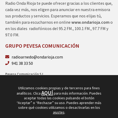
Radio Onda Rioja te puede ofrecer gracias a los clientes que,
cada vez más, nos eligen para anunciar en nuestra emisora
sus productos y servicios. Esperamos que nos elijas tú,
también para escucharnos en online
www.ondarioja.com
o
en los diales radiofónicos del 95.2 FM., 100.1 FM., 97.7 FM y
97.0 FM.
GRUPO PEVESA COMUNICACIÓN
radioarnedo@ondarioja.com
941 38 33 50
Pevesa Comunicación S.L.
Sto. Domingo 5, 3º 26580 Arnedo (La Rioja)
B26264101
Utilizamos cookies propias y de terceros para fines
AQUÍ
analíticos. Clica
para más información. Puedes
aceptar todas las cookies pulsando el botón
“Aceptar” o “Rechazar” su uso. Puedes aprender más
sobre qué cookies utilizamos o desactivarlas en los
ajustes
.