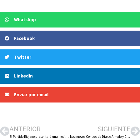
WhatsApp
Facebook
Twitter
LinkedIn
Enviar por email
ANTERIOR
SIGUIENTE
El Partido Riojano presentará una moción al pleno municipal para pedir la construcción de un nuevo centro de Educación Infantil en Arnedo
Los nuevos Centros de Día de Arnedo y Calahorra podrían abrir sus puertas a finales de 2025