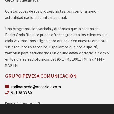
Con las voces de sus protagonistas, así como la mejor
actualidad nacional e internacional.
Una programación variada y dinámica que la cadena de
Radio Onda Rioja te puede ofrecer gracias a los clientes que,
cada vez más, nos eligen para anunciar en nuestra emisora
sus productos y servicios. Esperamos que nos elijas tú,
también para escucharnos en online
www.ondarioja.com
o
en los diales radiofónicos del 95.2 FM., 100.1 FM., 97.7 FM y
97.0 FM.
GRUPO PEVESA COMUNICACIÓN
radioarnedo@ondarioja.com
941 38 33 50
Pevesa Comunicación S.L.
Sto. Domingo 5, 3º 26580 Arnedo (La Rioja)
B26264101