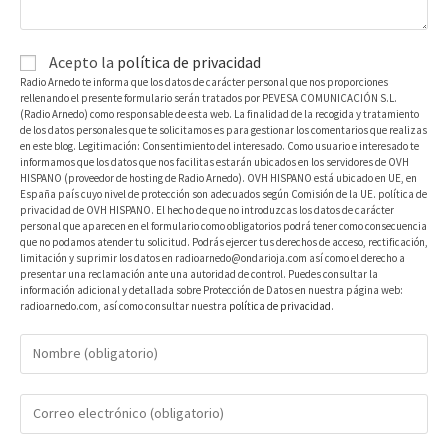
Acepto la
política de privacidad
Radio Arnedo te informa que los datos de carácter personal que nos proporciones
rellenando el presente formulario serán tratados por PEVESA COMUNICACIÓN S.L.
(Radio Arnedo) como responsable de esta web. La finalidad de la recogida y tratamiento
de los datos personales que te solicitamos es para gestionar los comentarios que realizas
en este blog. Legitimación: Consentimiento del interesado. Como usuario e interesado te
informamos que los datos que nos facilitas estarán ubicados en los servidores de OVH
HISPANO (proveedor de hosting de Radio Arnedo). OVH HISPANO está ubicado en UE, en
España país cuyo nivel de protección son adecuados según Comisión de la UE. política de
privacidad de OVH HISPANO. El hecho de que no introduzcas los datos de carácter
personal que aparecen en el formulario como obligatorios podrá tener como consecuencia
que no podamos atender tu solicitud. Podrás ejercer tus derechos de acceso, rectificación,
limitación y suprimir los datos en radioarnedo@ondarioja.com así como el derecho a
presentar una reclamación ante una autoridad de control. Puedes consultar la
información adicional y detallada sobre Protección de Datos en nuestra página web:
radioarnedo.com, así como consultar nuestra
política de privacidad
.