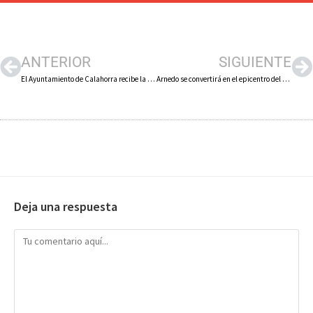
ANTERIOR
SIGUIENTE
El Ayuntamiento de Calahorra recibe la primera fase del polígono industrial ‘El Recuenco’
Arnedo se convertirá en el epicentro del trail running nacional con la ‘Atom Isasa Trail Xtrem’
Deja una respuesta