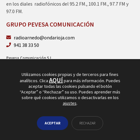
en los diales radiofónicos del 95.2 FM., 100.1 FM., 97.7 FM y
97.0 FM.
GRUPO PEVESA COMUNICACIÓN
radioarnedo@ondarioja.com
941 38 33 50
Pevesa Comunicación S.L.
Sto. Domingo 5, 3º 26580 Arnedo (La Rioja)
B26264101
Utilizamos cookies propias y de terceros para fines
AQUÍ
analíticos. Clica
para más información. Puedes
aceptar todas las cookies pulsando el botón
“Aceptar” o “Rechazar” su uso. Puedes aprender más
sobre qué cookies utilizamos o desactivarlas en los
ajustes
.
© Copyright 2026
Radio Arnedo
ACEPTAR
RECHAZAR