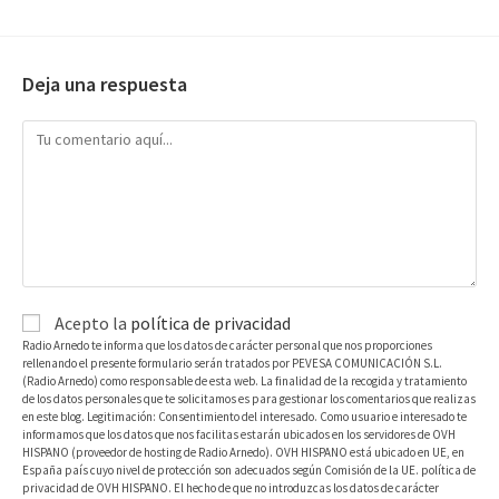
Deja una respuesta
Acepto la
política de privacidad
Radio Arnedo te informa que los datos de carácter personal que nos proporciones
rellenando el presente formulario serán tratados por PEVESA COMUNICACIÓN S.L.
(Radio Arnedo) como responsable de esta web. La finalidad de la recogida y tratamiento
de los datos personales que te solicitamos es para gestionar los comentarios que realizas
en este blog. Legitimación: Consentimiento del interesado. Como usuario e interesado te
informamos que los datos que nos facilitas estarán ubicados en los servidores de OVH
HISPANO (proveedor de hosting de Radio Arnedo). OVH HISPANO está ubicado en UE, en
España país cuyo nivel de protección son adecuados según Comisión de la UE. política de
privacidad de OVH HISPANO. El hecho de que no introduzcas los datos de carácter