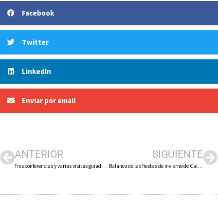
Facebook
Twitter
LinkedIn
Enviar por email
ANTERIOR
SIGUIENTE
Tres conferencias y varias visitas guiadas completan las XXV Jornadas de Estudios Calagurritanos
Balance de las fiestas de invierno de Calahorra, «muy participativas y más seguras»