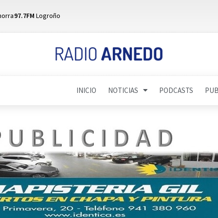
horra
97.7FM
Logroño
INICIO
NOTICIAS
PODCASTS
PUB