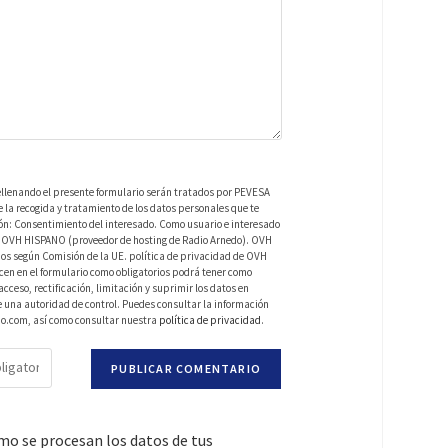
ellenando el presente formulario serán tratados por PEVESA
a recogida y tratamiento de los datos personales que te
ión: Consentimiento del interesado. Como usuario e interesado
 de OVH HISPANO (proveedor de hosting de Radio Arnedo). OVH
os según Comisión de la UE. política de privacidad de OVH
en en el formulario como obligatorios podrá tener como
ceso, rectificación, limitación y suprimir los datos en
una autoridad de control. Puedes consultar la información
do.com, así como consultar nuestra
política de privacidad
.
o se procesan los datos de tus