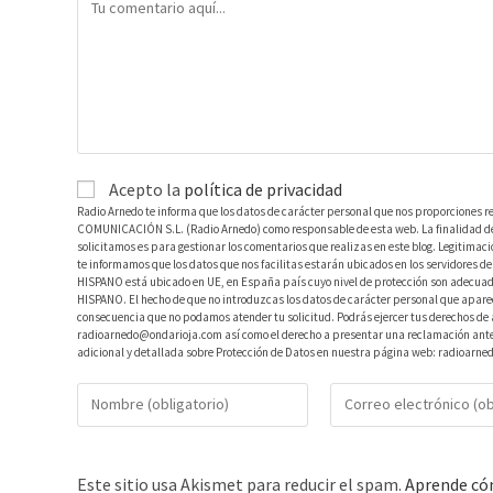
Acepto la
política de privacidad
Radio Arnedo te informa que los datos de carácter personal que nos proporciones r
COMUNICACIÓN S.L. (Radio Arnedo) como responsable de esta web. La finalidad de l
solicitamos es para gestionar los comentarios que realizas en este blog. Legitimac
te informamos que los datos que nos facilitas estarán ubicados en los servidores
HISPANO está ubicado en UE, en España país cuyo nivel de protección son adecuad
HISPANO. El hecho de que no introduzcas los datos de carácter personal que aparec
consecuencia que no podamos atender tu solicitud. Podrás ejercer tus derechos de ac
radioarnedo@ondarioja.com así como el derecho a presentar una reclamación ante 
adicional y detallada sobre Protección de Datos en nuestra página web: radioarne
Este sitio usa Akismet para reducir el spam.
Aprende cóm