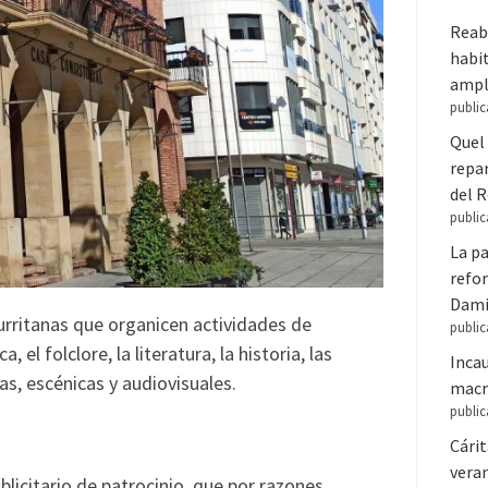
Reabr
habit
ampl
public
Quel 
repar
del 
public
La pa
refor
Dam
gurritanas que organicen actividades de
public
l folclore, la literatura, la historia, las
Inca
cas, escénicas y audiovisuales.
macr
public
Cári
veran
blicitario de patrocinio, que por razones