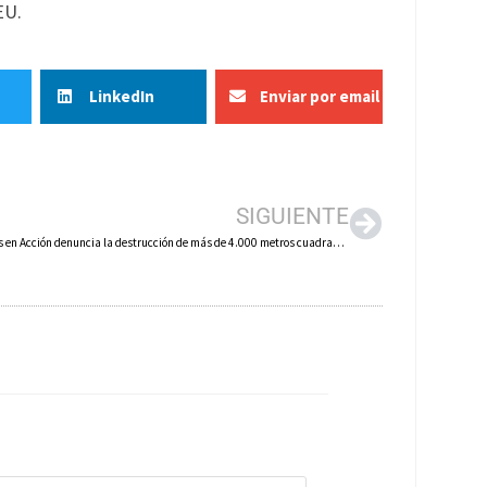
EU.
LinkedIn
Enviar por email
SIGUIENTE
Ecologistas en Acción denuncia la destrucción de más de 4.000 metros cuadrados de soto natural de ribera en Calahorra