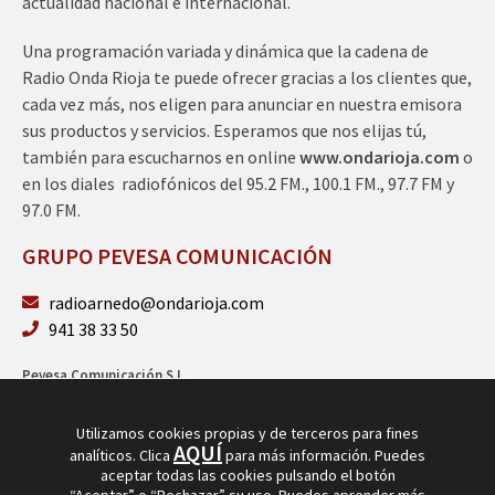
actualidad nacional e internacional.
Una programación variada y dinámica que la cadena de
Radio Onda Rioja te puede ofrecer gracias a los clientes que,
cada vez más, nos eligen para anunciar en nuestra emisora
sus productos y servicios. Esperamos que nos elijas tú,
también para escucharnos en online
www.ondarioja.com
o
en los diales radiofónicos del 95.2 FM., 100.1 FM., 97.7 FM y
97.0 FM.
GRUPO PEVESA COMUNICACIÓN
radioarnedo@ondarioja.com
941 38 33 50
Pevesa Comunicación S.L.
Sto. Domingo 5, 3º 26580 Arnedo (La Rioja)
B26264101
Utilizamos cookies propias y de terceros para fines
AQUÍ
analíticos. Clica
para más información. Puedes
aceptar todas las cookies pulsando el botón