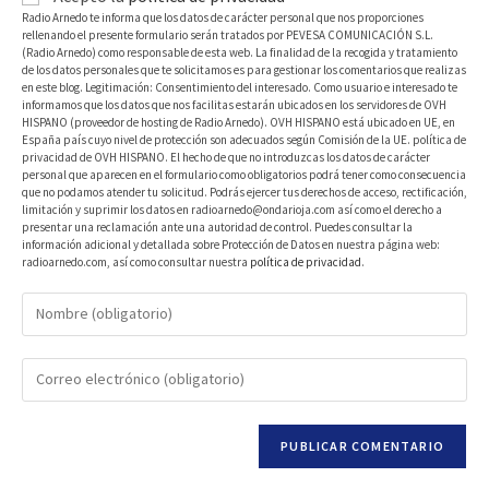
Radio Arnedo te informa que los datos de carácter personal que nos proporciones
rellenando el presente formulario serán tratados por PEVESA COMUNICACIÓN S.L.
(Radio Arnedo) como responsable de esta web. La finalidad de la recogida y tratamiento
de los datos personales que te solicitamos es para gestionar los comentarios que realizas
en este blog. Legitimación: Consentimiento del interesado. Como usuario e interesado te
informamos que los datos que nos facilitas estarán ubicados en los servidores de OVH
HISPANO (proveedor de hosting de Radio Arnedo). OVH HISPANO está ubicado en UE, en
España país cuyo nivel de protección son adecuados según Comisión de la UE. política de
privacidad de OVH HISPANO. El hecho de que no introduzcas los datos de carácter
personal que aparecen en el formulario como obligatorios podrá tener como consecuencia
que no podamos atender tu solicitud. Podrás ejercer tus derechos de acceso, rectificación,
limitación y suprimir los datos en radioarnedo@ondarioja.com así como el derecho a
presentar una reclamación ante una autoridad de control. Puedes consultar la
información adicional y detallada sobre Protección de Datos en nuestra página web:
radioarnedo.com, así como consultar nuestra
política de privacidad
.