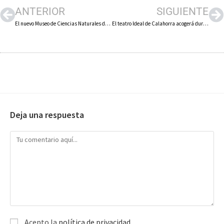
ANTERIOR
SIGUIENTE
El nuevo Museo de Ciencias Naturales de Arnedo rinde homenaje a su director, fallecido en 2020, Santiago Jiménez
El teatro Ideal de Calahorra acogerá durante las fiestas de agosto la obra «Dos tronos. Dos reinas», con Nacho Guerreros, una comedia con Josema Yuste y un musical en recuerdo de Concha Velasco
Deja una respuesta
Acepto la
política de privacidad