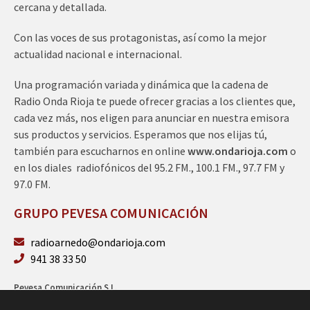
cercana y detallada.
Con las voces de sus protagonistas, así como la mejor
actualidad nacional e internacional.
Una programación variada y dinámica que la cadena de
Radio Onda Rioja te puede ofrecer gracias a los clientes que,
cada vez más, nos eligen para anunciar en nuestra emisora
sus productos y servicios. Esperamos que nos elijas tú,
también para escucharnos en online
www.ondarioja.com
o
en los diales radiofónicos del 95.2 FM., 100.1 FM., 97.7 FM y
97.0 FM.
GRUPO PEVESA COMUNICACIÓN
radioarnedo@ondarioja.com
941 38 33 50
Pevesa Comunicación S.L.
Sto. Domingo 5, 3º 26580 Arnedo (La Rioja)