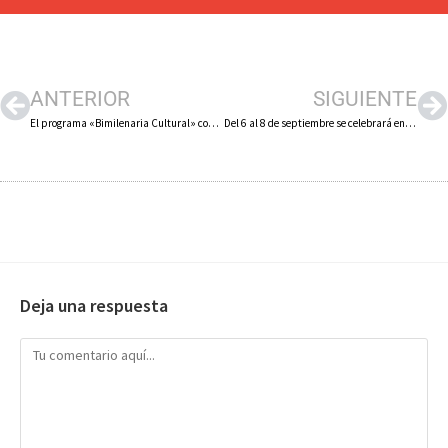
ANTERIOR
SIGUIENTE
El programa «Bimilenaria Cultural» comienza este 4 de julio en Calahorra con un concierto del Duo Imperial
Del 6 al 8 de septiembre se celebrará en Arnedo el XXVIII Torneo Internacional de fútbol infantil «Arnedo Cup» con 16 equipos
Deja una respuesta