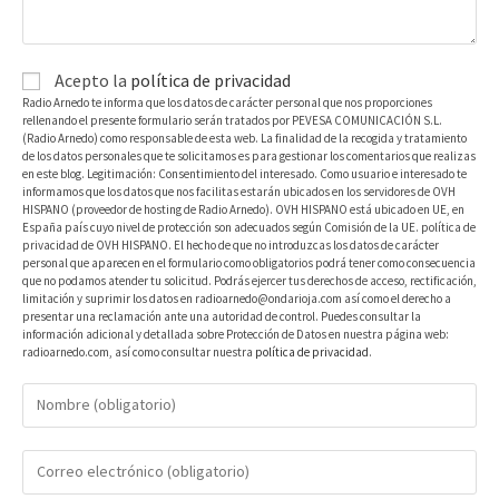
Acepto la
política de privacidad
Radio Arnedo te informa que los datos de carácter personal que nos proporciones
rellenando el presente formulario serán tratados por PEVESA COMUNICACIÓN S.L.
(Radio Arnedo) como responsable de esta web. La finalidad de la recogida y tratamiento
de los datos personales que te solicitamos es para gestionar los comentarios que realizas
en este blog. Legitimación: Consentimiento del interesado. Como usuario e interesado te
informamos que los datos que nos facilitas estarán ubicados en los servidores de OVH
HISPANO (proveedor de hosting de Radio Arnedo). OVH HISPANO está ubicado en UE, en
España país cuyo nivel de protección son adecuados según Comisión de la UE. política de
privacidad de OVH HISPANO. El hecho de que no introduzcas los datos de carácter
personal que aparecen en el formulario como obligatorios podrá tener como consecuencia
que no podamos atender tu solicitud. Podrás ejercer tus derechos de acceso, rectificación,
limitación y suprimir los datos en radioarnedo@ondarioja.com así como el derecho a
presentar una reclamación ante una autoridad de control. Puedes consultar la
información adicional y detallada sobre Protección de Datos en nuestra página web:
radioarnedo.com, así como consultar nuestra
política de privacidad
.