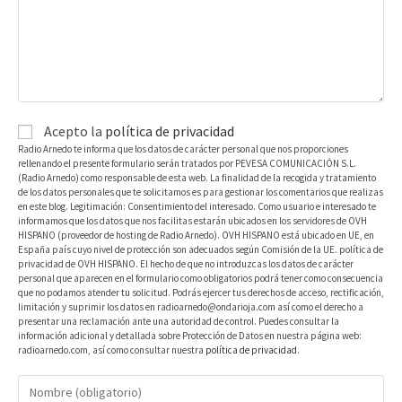
Acepto la
política de privacidad
Radio Arnedo te informa que los datos de carácter personal que nos proporciones
rellenando el presente formulario serán tratados por PEVESA COMUNICACIÓN S.L.
(Radio Arnedo) como responsable de esta web. La finalidad de la recogida y tratamiento
de los datos personales que te solicitamos es para gestionar los comentarios que realizas
en este blog. Legitimación: Consentimiento del interesado. Como usuario e interesado te
informamos que los datos que nos facilitas estarán ubicados en los servidores de OVH
HISPANO (proveedor de hosting de Radio Arnedo). OVH HISPANO está ubicado en UE, en
España país cuyo nivel de protección son adecuados según Comisión de la UE. política de
privacidad de OVH HISPANO. El hecho de que no introduzcas los datos de carácter
personal que aparecen en el formulario como obligatorios podrá tener como consecuencia
que no podamos atender tu solicitud. Podrás ejercer tus derechos de acceso, rectificación,
limitación y suprimir los datos en radioarnedo@ondarioja.com así como el derecho a
presentar una reclamación ante una autoridad de control. Puedes consultar la
información adicional y detallada sobre Protección de Datos en nuestra página web:
radioarnedo.com, así como consultar nuestra
política de privacidad
.