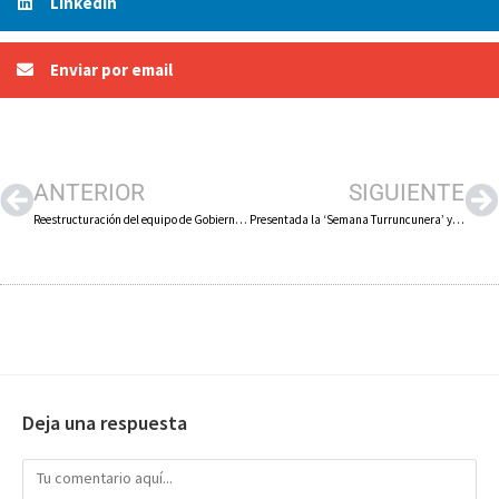
LinkedIn
Enviar por email
ANTERIOR
SIGUIENTE
Reestructuración del equipo de Gobierno municipal del Ayuntamiento de Calahorra
Presentada la ‘Semana Turruncunera’ y el libro dedicado a Turruncún
Deja una respuesta