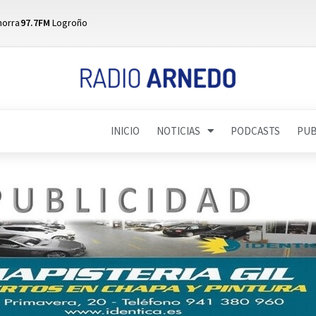
horra
97.7FM
Logroño
INICIO
NOTICIAS
PODCASTS
PUB