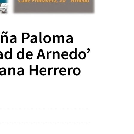
ueña Paloma
ad de Arnedo’
iana Herrero