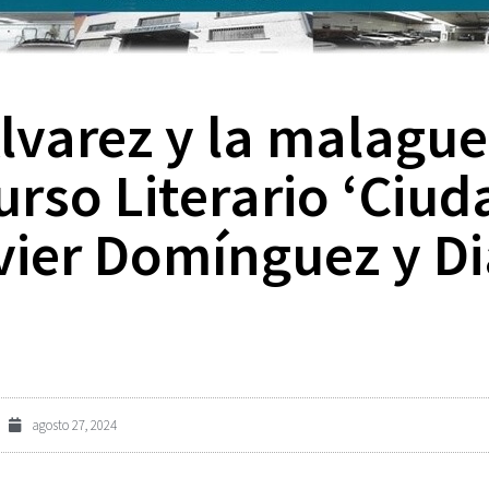
Álvarez y la malag
rso Literario ‘Ciud
vier Domínguez y D
agosto 27, 2024