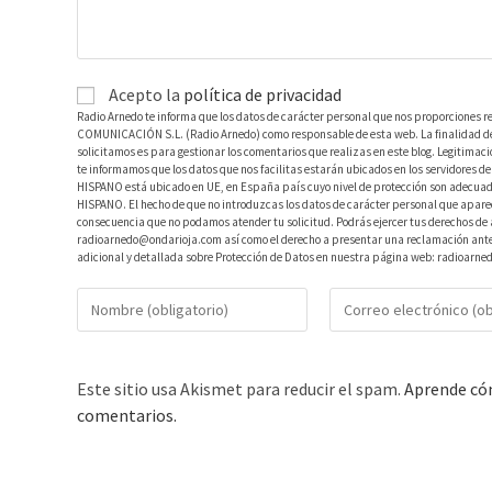
Acepto la
política de privacidad
Radio Arnedo te informa que los datos de carácter personal que nos proporciones r
COMUNICACIÓN S.L. (Radio Arnedo) como responsable de esta web. La finalidad de l
solicitamos es para gestionar los comentarios que realizas en este blog. Legitimac
te informamos que los datos que nos facilitas estarán ubicados en los servidores
HISPANO está ubicado en UE, en España país cuyo nivel de protección son adecuad
HISPANO. El hecho de que no introduzcas los datos de carácter personal que aparec
consecuencia que no podamos atender tu solicitud. Podrás ejercer tus derechos de ac
radioarnedo@ondarioja.com así como el derecho a presentar una reclamación ante 
adicional y detallada sobre Protección de Datos en nuestra página web: radioarne
Este sitio usa Akismet para reducir el spam.
Aprende cóm
comentarios.