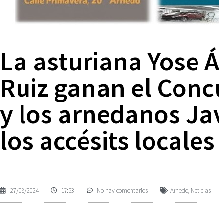
La asturiana Yose 
Ruiz ganan el Concu
y los arnedanos Ja
los accésits locales
27/08/2024
17:53
No hay comentarios
Arnedo
,
Noticias