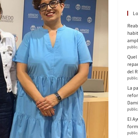
Lo
Reabr
habit
ampl
public
Quel 
repar
del 
public
La pa
refor
Dam
public
El A
forma
public