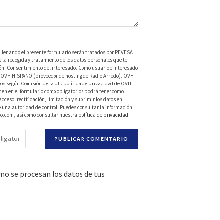
ellenando el presente formulario serán tratados por PEVESA
a recogida y tratamiento de los datos personales que te
ión: Consentimiento del interesado. Como usuario e interesado
 de OVH HISPANO (proveedor de hosting de Radio Arnedo). OVH
os según Comisión de la UE. política de privacidad de OVH
en en el formulario como obligatorios podrá tener como
ceso, rectificación, limitación y suprimir los datos en
una autoridad de control. Puedes consultar la información
do.com, así como consultar nuestra
política de privacidad
.
o se procesan los datos de tus