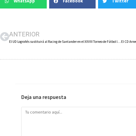
WhatsApp
Facebook
Twitter
ANTERIOR
El UD Logroñés sustituirá al Racing de Santander en el XXVIII Torneo de Fútbol Infantil ‘Arnedo Cup’
Deja una respuesta