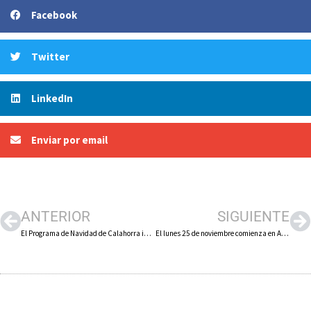
Facebook
Twitter
LinkedIn
Enviar por email
ANTERIOR
SIGUIENTE
El Programa de Navidad de Calahorra incluye más de 150 actos entre el 29 de noviembre y el 6 de enero de 2025
El lunes 25 de noviembre comienza en Arnedo el Plan de Asfaltado de calles y caminos en el que se invertirán 470.909 euros