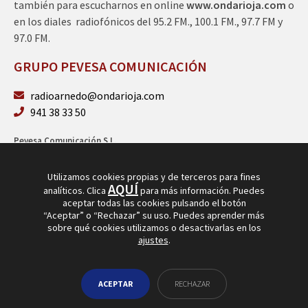
también para escucharnos en online
www.ondarioja.com
o
en los diales radiofónicos del 95.2 FM., 100.1 FM., 97.7 FM y
97.0 FM.
GRUPO PEVESA COMUNICACIÓN
radioarnedo@ondarioja.com
941 38 33 50
Pevesa Comunicación S.L.
Sto. Domingo 5, 3º 26580 Arnedo (La Rioja)
B26264101
Utilizamos cookies propias y de terceros para fines
AQUÍ
analíticos. Clica
para más información. Puedes
aceptar todas las cookies pulsando el botón
“Aceptar” o “Rechazar” su uso. Puedes aprender más
sobre qué cookies utilizamos o desactivarlas en los
ajustes
.
© Copyright 2026
Radio Arnedo
ACEPTAR
RECHAZAR