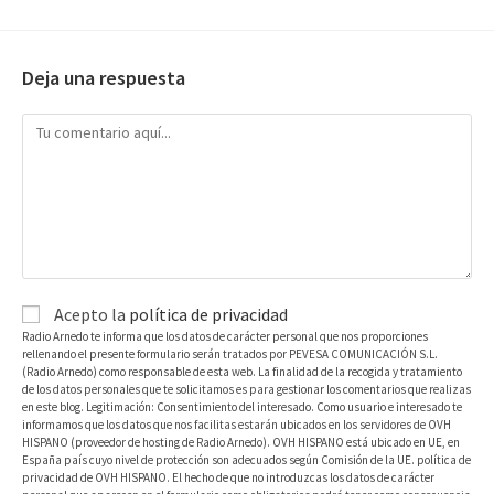
Deja una respuesta
Acepto la
política de privacidad
Radio Arnedo te informa que los datos de carácter personal que nos proporciones
rellenando el presente formulario serán tratados por PEVESA COMUNICACIÓN S.L.
(Radio Arnedo) como responsable de esta web. La finalidad de la recogida y tratamiento
de los datos personales que te solicitamos es para gestionar los comentarios que realizas
en este blog. Legitimación: Consentimiento del interesado. Como usuario e interesado te
informamos que los datos que nos facilitas estarán ubicados en los servidores de OVH
HISPANO (proveedor de hosting de Radio Arnedo). OVH HISPANO está ubicado en UE, en
España país cuyo nivel de protección son adecuados según Comisión de la UE. política de
privacidad de OVH HISPANO. El hecho de que no introduzcas los datos de carácter