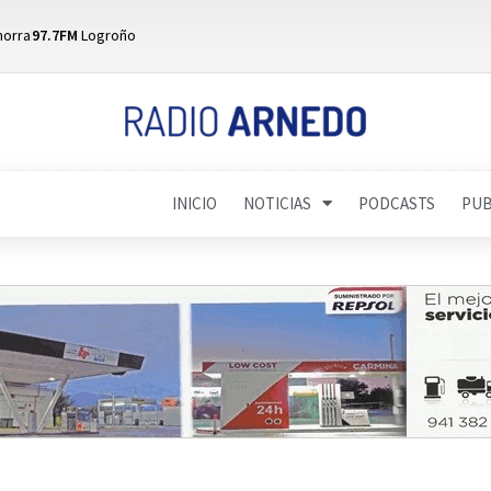
horra
97.7FM
Logroño
INICIO
NOTICIAS
PODCASTS
PUB