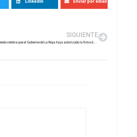
LinkedIn
Enviar por email
SIGUIENTE
El PP de Arnedo celebra que el Gobierno de La Rioja haya autorizado la firma del convenio con el Ayuntamiento para financiar la construcción del nuevo pabellón polideportivo