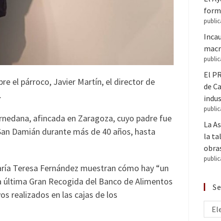
forma
public
Inca
macr
public
El PR
e el párroco, Javier Martín, el director de
de C
.
indus
public
arnedana, afincada en Zaragoza, cuyo padre fue
La A
 San Damián durante más de 40 años, hasta
la ta
obra
public
 María Teresa Fernández muestran cómo hay “un
la última Gran Recogida del Banco de Alimentos
Se
os realizados en las cajas de los
El