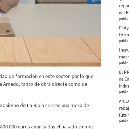
repar
del 
public
El A
forma
public
Inca
macr
public
El PR
idad de formación en este sector, por lo que
de C
 a Arnedo, tanto de obra directa como de
indus
public
AICC
 Gobierno de La Rioja se cree una mesa de
rebaj
futur
public
 800.000 euros anunciadas el pasado viernes