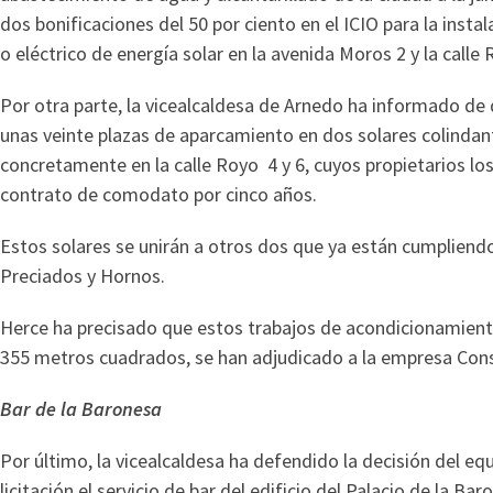
dos bonificaciones del 50 por ciento en el ICIO para la ins
o eléctrico de energía solar en la avenida Moros 2 y la calle 
Por otra parte, la vicealcaldesa de Arnedo ha informado de
unas veinte plazas de aparcamiento en dos solares colindant
concretamente en la calle Royo 4 y 6, cuyos propietarios l
contrato de comodato por cinco años.
Estos solares se unirán a otros dos que ya están cumpliend
Preciados y Hornos.
Herce ha precisado que estos trabajos de acondicionamiento
355 metros cuadrados, se han adjudicado a la empresa Cons
Bar de la Baronesa
Por último, la vicealcaldesa ha defendido la decisión del eq
licitación el servicio de bar del edificio del Palacio de la B