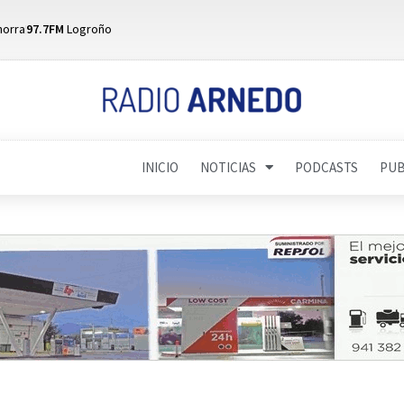
horra
97.7FM
Logroño
INICIO
NOTICIAS
PODCASTS
PUB