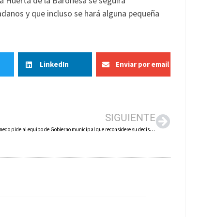
la Huerta de la Baronesa se seguirá
adanos y que incluso se hará alguna pequeña
LinkedIn
Enviar por email
SIGUIENTE
El PP de Arnedo pide al equipo de Gobierno municipal que reconsidere su decisión de no volver a licitar el bar de la Baronesa