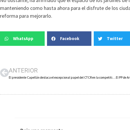
No obstante, ha afirmado que el espacio de los jardines de 
manteniendo como hasta ahora para el disfrute de los ciud
reforma para mejorarlo.
WhatsApp
Facebook
Twitter
ANTERIOR
El presidente Capellán destaca el excepcional papel del CTCR en la competitividad del sector del calzado, al que reitera su apoyo