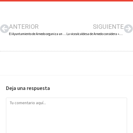
ANTERIOR
SIGUIENTE
El Ayuntamiento de Arnedo organiza un viaje a los tentaderos del Bolsín ‘Zapato de Plata’ abierto a todos los aficionados taurinos
La vicealcaldesa de Arnedo considera «sectaria» la comisión de salud del PP arnedano
Deja una respuesta