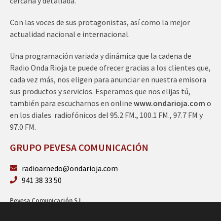
cercana y detallada.
Con las voces de sus protagonistas, así como la mejor
actualidad nacional e internacional.
Una programación variada y dinámica que la cadena de
Radio Onda Rioja te puede ofrecer gracias a los clientes que,
cada vez más, nos eligen para anunciar en nuestra emisora
sus productos y servicios. Esperamos que nos elijas tú,
también para escucharnos en online
www.ondarioja.com
o
en los diales radiofónicos del 95.2 FM., 100.1 FM., 97.7 FM y
97.0 FM.
GRUPO PEVESA COMUNICACIÓN
radioarnedo@ondarioja.com
941 38 33 50
Pevesa Comunicación S.L.
Sto. Domingo 5, 3º 26580 Arnedo (La Rioja)
B26264101