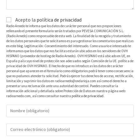
Acepto la
política de privacidad
Radio Arnedo te informa que los datos de carácter personal que nos proporciones
rellenando el presente formulario serán tratados por PEVESA COMUNICACIÓN S.L.
(Radio Arnedo) como responsable de esta web. La finalidad de la recogida y tratamiento
de los datos personales que te solicitamos es para gestionar los comentarios que realizas
en este blog. Legitimación: Consentimiento del interesado. Como usuario e interesado te
informamos que los datos que nos facilitas estarán ubicados en los servidores de OVH
HISPANO (proveedor de hosting de Radio Arnedo). OVH HISPANO está ubicado en UE, en
España país cuyo nivel de protección son adecuados según Comisión de la UE. política de
privacidad de OVH HISPANO. El hecho de que no introduzcas los datos de carácter
personal que aparecen en el formulario como obligatorios podrá tener como consecuencia
que no podamos atender tu solicitud. Podrás ejercer tus derechos de acceso, rectificación,
limitación y suprimir los datos en radioarnedo@ondarioja.com así como el derecho a
presentar una reclamación ante una autoridad de control. Puedes consultar la
información adicional y detallada sobre Protección de Datos en nuestra página web:
radioarnedo.com, así como consultar nuestra
política de privacidad
.