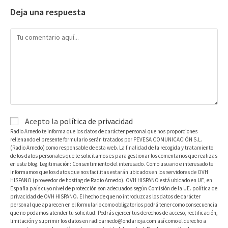
Deja una respuesta
Acepto la
política de privacidad
Radio Arnedo te informa que los datos de carácter personal que nos proporciones
rellenando el presente formulario serán tratados por PEVESA COMUNICACIÓN S.L.
(Radio Arnedo) como responsable de esta web. La finalidad de la recogida y tratamiento
de los datos personales que te solicitamos es para gestionar los comentarios que realizas
en este blog. Legitimación: Consentimiento del interesado. Como usuario e interesado te
informamos que los datos que nos facilitas estarán ubicados en los servidores de OVH
HISPANO (proveedor de hosting de Radio Arnedo). OVH HISPANO está ubicado en UE, en
España país cuyo nivel de protección son adecuados según Comisión de la UE. política de
privacidad de OVH HISPANO. El hecho de que no introduzcas los datos de carácter
personal que aparecen en el formulario como obligatorios podrá tener como consecuencia
que no podamos atender tu solicitud. Podrás ejercer tus derechos de acceso, rectificación,
limitación y suprimir los datos en radioarnedo@ondarioja.com así como el derecho a