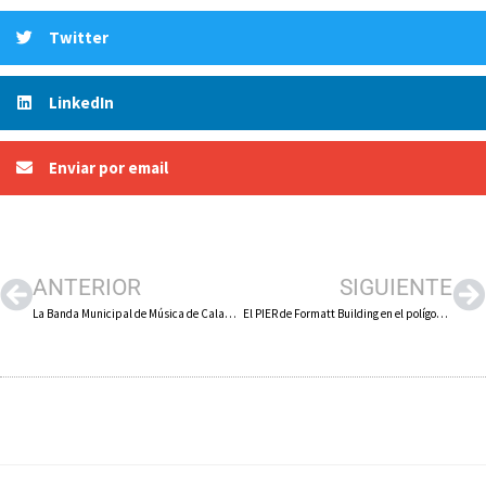
Twitter
LinkedIn
Enviar por email
ANTERIOR
SIGUIENTE
La Banda Municipal de Música de Calahorra, clasificada para el concurso de bandas «Flicorno D’Oro 2025» que se celebra en Italia en abril
El PIER de Formatt Building en el polígono El Recuenco de Calahorra compromete la creación de 125 empleos indefinidos y una inversión de 68,3 millones de euros