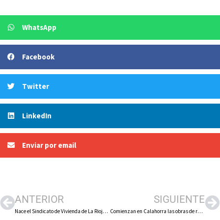
WhatsApp
Facebook
Twitter
LinkedIn
Enviar por email
ANTERIOR
SIGUIENTE
Nace el Sindicato de Vivienda de La Rioja para hacer frente a la crisis habitacional
Comienzan en Calahorra las obras de recuperación de la Fuente de los 13 Caños con un presupuesto de 103.48 euros