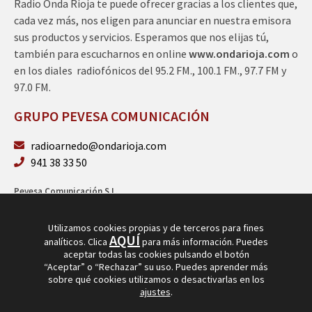
Radio Onda Rioja te puede ofrecer gracias a los clientes que,
cada vez más, nos eligen para anunciar en nuestra emisora
sus productos y servicios. Esperamos que nos elijas tú,
también para escucharnos en online
www.ondarioja.com
o
en los diales radiofónicos del 95.2 FM., 100.1 FM., 97.7 FM y
97.0 FM.
GRUPO PEVESA COMUNICACIÓN
radioarnedo@ondarioja.com
941 38 33 50
Pevesa Comunicación S.L.
Sto. Domingo 5, 3º 26580 Arnedo (La Rioja)
B26264101
Utilizamos cookies propias y de terceros para fines
AQUÍ
analíticos. Clica
para más información. Puedes
aceptar todas las cookies pulsando el botón
“Aceptar” o “Rechazar” su uso. Puedes aprender más
sobre qué cookies utilizamos o desactivarlas en los
ajustes
.