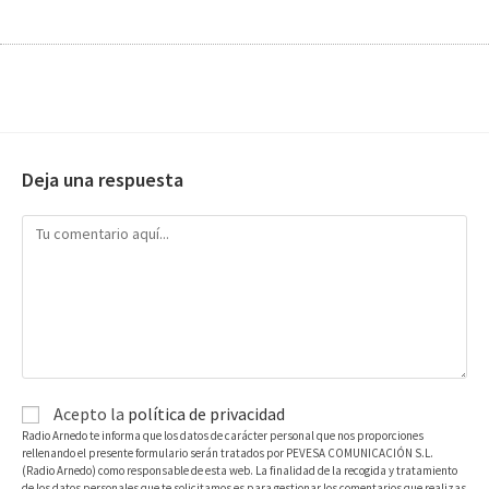
Deja una respuesta
Acepto la
política de privacidad
Radio Arnedo te informa que los datos de carácter personal que nos proporciones
rellenando el presente formulario serán tratados por PEVESA COMUNICACIÓN S.L.
(Radio Arnedo) como responsable de esta web. La finalidad de la recogida y tratamiento
de los datos personales que te solicitamos es para gestionar los comentarios que realizas