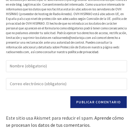
en este blog. Legitimación: Consentimiento del interesado. Como usuario e interesado te
informamos que los datos que nos facilitas estarán ubicados en los servidores de OVH
HISPANO (proveedor de hosting de Radio Arnedo). OVH HISPANO está ubicado en UE, en
España país cuyo nivel de protección son adecuados según Comisión de la UE. política de
privacidad de OVH HISPANO. El hecho de que no introduzcas los datos de carácter
personal que aparecen en el formulario como obligatorios podrá tener como consecuencia
que no podamos atender tu solicitud. Podrás ejercer tus derechos de acceso, rectificación,
limitación y suprimir los datos en radioarnedo@ondarioja.com así como el derecho a
presentar una reclamación ante una autoridad de control. Puedes consultar la
información adicional y detallada sobre Protección de Datos en nuestra página web:
radioarnedo.com, así como consultar nuestra
política de privacidad
.
Este sitio usa Akismet para reducir el spam.
Aprende cómo
se procesan los datos de tus comentarios.