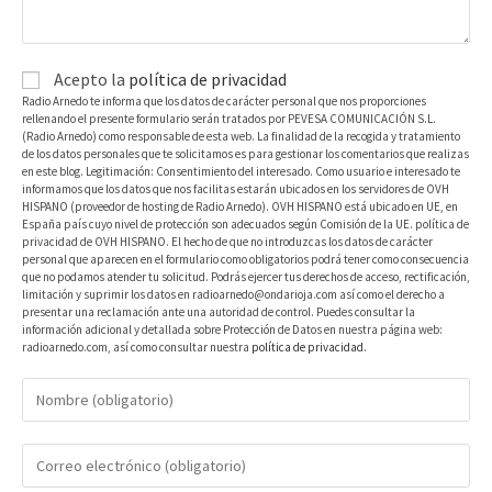
Acepto la
política de privacidad
Radio Arnedo te informa que los datos de carácter personal que nos proporciones
rellenando el presente formulario serán tratados por PEVESA COMUNICACIÓN S.L.
(Radio Arnedo) como responsable de esta web. La finalidad de la recogida y tratamiento
de los datos personales que te solicitamos es para gestionar los comentarios que realizas
en este blog. Legitimación: Consentimiento del interesado. Como usuario e interesado te
informamos que los datos que nos facilitas estarán ubicados en los servidores de OVH
HISPANO (proveedor de hosting de Radio Arnedo). OVH HISPANO está ubicado en UE, en
España país cuyo nivel de protección son adecuados según Comisión de la UE. política de
privacidad de OVH HISPANO. El hecho de que no introduzcas los datos de carácter
personal que aparecen en el formulario como obligatorios podrá tener como consecuencia
que no podamos atender tu solicitud. Podrás ejercer tus derechos de acceso, rectificación,
limitación y suprimir los datos en radioarnedo@ondarioja.com así como el derecho a
presentar una reclamación ante una autoridad de control. Puedes consultar la
información adicional y detallada sobre Protección de Datos en nuestra página web:
radioarnedo.com, así como consultar nuestra
política de privacidad
.