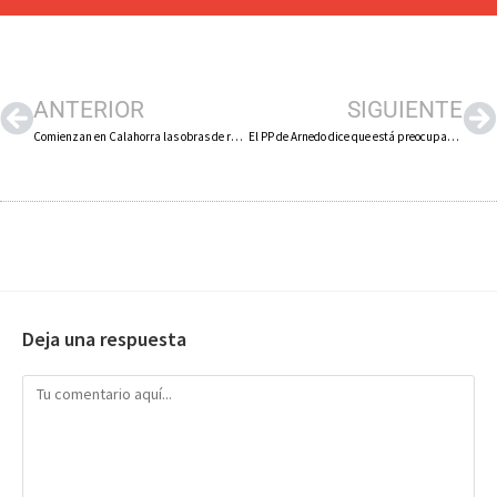
ANTERIOR
SIGUIENTE
Comienzan en Calahorra las obras de recuperación de la Fuente de los 13 Caños con un presupuesto de 103.48 euros
El PP de Arnedo dice que está preocupado por la falta de plazas en la Escuela Infantil de Primer Ciclo «Nuestra Señora de Vico»
Deja una respuesta