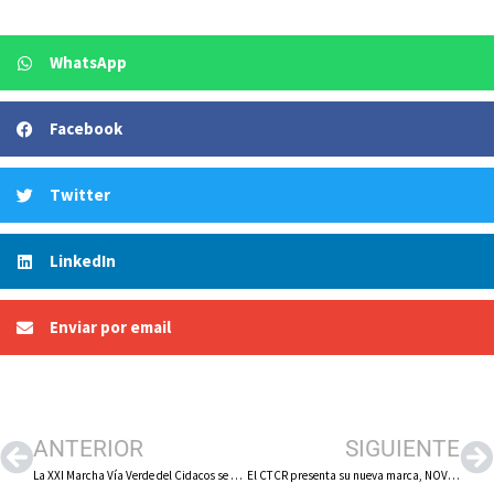
WhatsApp
Facebook
Twitter
LinkedIn
Enviar por email
ANTERIOR
SIGUIENTE
La XXI Marcha Vía Verde del Cidacos se celebrará el sábado 10 de mayo, con salida este año desde Préjano
El CTCR presenta su nueva marca, NOVEX, para seguir abriéndose a otros sectores con un alcance global