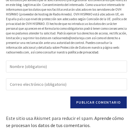
de los datos personales que te solicitamos es para gestionar los comentarios que realizas
en este blog. Legitimación: Consentimiento del interesado. Como usuario e interesado te
informamos que los datos que nos facilitas estarán ubicados en los servidores de OVH
HISPANO (proveedor de hosting de Radio Arnedo). OVH HISPANO está ubicado en UE, en
España país cuyo nivel de protección son adecuados según Comisión de la UE. política de
privacidad de OVH HISPANO. El hecho de que no introduzcas los datos de carácter
personal que aparecen en el formulario como obligatorios podrá tener como consecuencia
que no podamos atender tu solicitud. Podrás ejercer tus derechos de acceso, rectificación,
limitación y suprimir los datos en radioarnedo@ondarioja.com así como el derecho a
presentar una reclamación ante una autoridad de control. Puedes consultar la
información adicional y detallada sobre Protección de Datos en nuestra página web:
radioarnedo.com, así como consultar nuestra
política de privacidad
.
Este sitio usa Akismet para reducir el spam.
Aprende cómo
se procesan los datos de tus comentarios.