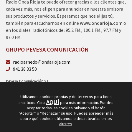
Radio Onda Rioja te puede ofrecer gracias a los clientes que,
cada vez más, nos eligen para anunciar en nuestra emisora
sus productos y servicios. Esperamos que nos elijas tú,
también para escucharnos en online
www.ondarioja.com
o
en los diales radiofónicos del 95.2 FM., 100.1 FM., 97.7 FM y
97.0 FM.
GRUPO PEVESA COMUNICACIÓN
radioarnedo@ondarioja.com
941 38 33 50
Pevesa Comunicación S.L.
Sto. Domingo 5, 3º 26580 Arnedo (La Rioja)
B26264101
Utilizamos cookies propias y de terceros para fines
AQUÍ
analíticos. Clica
para más información. Puedes
aceptar todas las cookies pulsando el botón
“Aceptar” o “Rechazar” su uso. Puedes aprender más
sobre qué cookies utilizamos o desactivarlas en los
ajustes
.