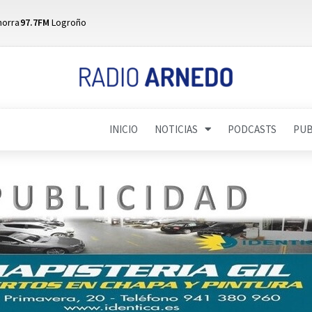
horra
97.7FM
Logroño
INICIO
NOTICIAS
PODCASTS
PUB